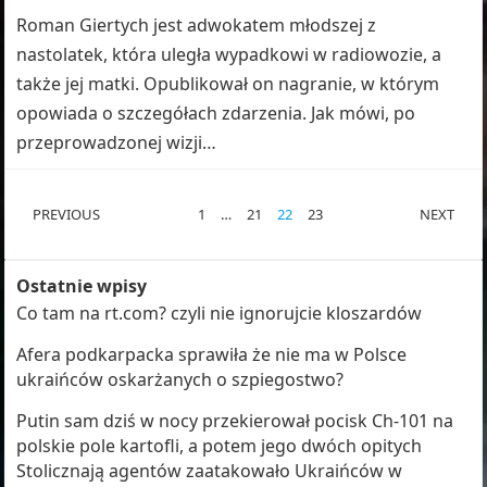
Roman Giertych jest adwokatem młodszej z
nastolatek, która uległa wypadkowi w radiowozie, a
także jej matki. Opublikował on nagranie, w którym
opowiada o szczegółach zdarzenia. Jak mówi, po
przeprowadzonej wizji…
STRONICOWANIE
PREVIOUS
1
…
21
22
23
NEXT
WPISÓW
Ostatnie wpisy
Co tam na rt.com? czyli nie ignorujcie kloszardów
Afera podkarpacka sprawiła że nie ma w Polsce
ukraińców oskarżanych o szpiegostwo?
Putin sam dziś w nocy przekierował pocisk Ch-101 na
polskie pole kartofli, a potem jego dwóch opitych
Stolicznają agentów zaatakowało Ukraińców w