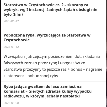
Starostwo w Częstochowie cz. 2 – skazany za
wybryk, wg I instancji żadnych żądań obsługi nie
było (film)
2023-01-12
Pobudzona ryba, wyrzucająca ze Starostwa w
Częstochowie
2023-01-12
W związku z jutrzejszym posiedzeniem dot. składania
fałszywych zeznań przez rybę i urzędasów ze
Starostwa przeżyjmy to jeszcze raz + bonus – nagranie
z interwencji pobudzonej ryby
Ryba jadąca gwałtem do lasu zamiast na
komisariat – Giertych zdradza kulisy wypadku
radiowozu, w którym jechały nastolatki
2023-01-08