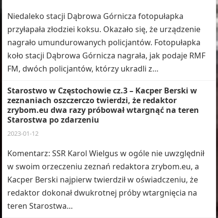
Niedaleko stacji Dąbrowa Górnicza fotopułapka
przyłapała złodziei koksu. Okazało się, że urządzenie
nagrało umundurowanych policjantów. Fotopułapka
koło stacji Dąbrowa Górnicza nagrała, jak podaje RMF
FM, dwóch policjantów, którzy ukradli z…
Starostwo w Częstochowie cz.3 – Kacper Berski w
zeznaniach oszczerczo twierdzi, że redaktor
zrybom.eu dwa razy próbował wtargnąć na teren
Starostwa po zdarzeniu
2023-01-12
Komentarz: SSR Karol Wielgus w ogóle nie uwzględnił
w swoim orzeczeniu zeznań redaktora zrybom.eu, a
Kacper Berski najpierw twierdził w oświadczeniu, że
redaktor dokonał dwukrotnej próby wtargnięcia na
teren Starostwa…