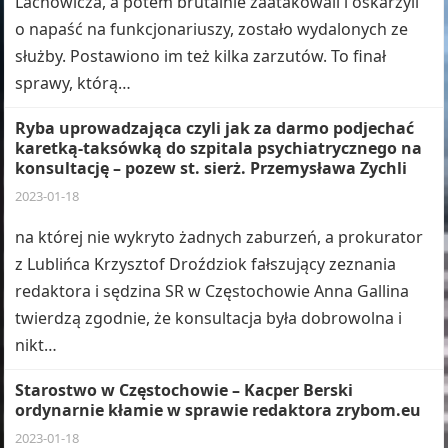
Lachowicza, a potem brutalnie zaatakowali i oskarżyli
o napaść na funkcjonariuszy, zostało wydalonych ze
służby. Postawiono im też kilka zarzutów. To finał
sprawy, którą…
Ryba uprowadzająca czyli jak za darmo podjechać
karetką-taksówką do szpitala psychiatrycznego na
konsultację – pozew st. sierż. Przemysława Zychli
2023-01-18
na której nie wykryto żadnych zaburzeń, a prokurator
z Lublińca Krzysztof Droździok fałszujący zeznania
redaktora i sędzina SR w Częstochowie Anna Gallina
twierdzą zgodnie, że konsultacja była dobrowolna i
nikt…
Starostwo w Częstochowie – Kacper Berski
ordynarnie kłamie w sprawie redaktora zrybom.eu
2023-01-18