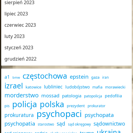
sierpień 2023
lipiec 2023
czerwiec 2023
luty 2023
styczeń 2023
grudzień 2022
częstochowa
epstein
a1
gaza
iran
bmw
izrael
lubliniec
ludobójstwo
katowice
mafia
morawiecki
morderstwo
mossad
patologia
pedofilia
patopolicja
policja
polska
pis
prezydent
prokurator
psychopaci
psychopata
prokuratura
psychopatia
sąd
sądownictwo
starostwo
sąd okręgowy
ukraina