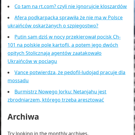
Co tam na rt.com? czyli nie ignorujcie kloszardów
Afera podkarpacka sprawiła że nie ma w Polsce
ukraińców oskarżanych o szpiegostwo?
Putin sam dziś w nocy przekierował pocisk Ch-
101 na polskie pole kartofli, a potem jego dwóch
opitych Stolicznają agentów zaatakowało
Ukraińców w pociagu
Vance potwierdza, że pedofil-ludojad pracuje dla
mossadu
Burmistrz Nowego Jorku: Netanjahu jest
zbrodniarzem, którego trzeba aresztować
Archiwa
Try looking in the monthly archives.