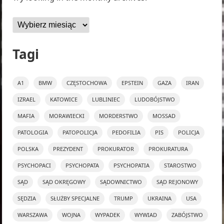
Archiwa
Tagi
A1
BMW
CZĘSTOCHOWA
EPSTEIN
GAZA
IRAN
IZRAEL
KATOWICE
LUBLINIEC
LUDOBÓJSTWO
MAFIA
MORAWIECKI
MORDERSTWO
MOSSAD
PATOLOGIA
PATOPOLICJA
PEDOFILIA
PIS
POLICJA
POLSKA
PREZYDENT
PROKURATOR
PROKURATURA
PSYCHOPACI
PSYCHOPATA
PSYCHOPATIA
STAROSTWO
SĄD
SĄD OKRĘGOWY
SĄDOWNICTWO
SĄD REJONOWY
SĘDZIA
SŁUŻBY SPECJALNE
TRUMP
UKRAINA
USA
WARSZAWA
WOJNA
WYPADEK
WYWIAD
ZABÓJSTWO