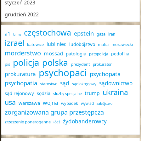
styczeń 2023
grudzień 2022
częstochowa
epstein
a1
gaza
iran
bmw
izrael
lubliniec
ludobójstwo
katowice
mafia
morawiecki
morderstwo
mossad
patologia
pedofilia
patopolicja
policja
polska
pis
prezydent
prokurator
psychopaci
psychopata
prokuratura
psychopatia
sąd
sądownictwo
starostwo
sąd okręgowy
ukraina
trump
sąd rejonowy
sędzia
służby specjalne
usa
wojna
warszawa
wypadek
wywiad
zabójstwo
zorganizowana grupa przestępcza
żydobanderowcy
zrzeszenie ponerogenne
łódź