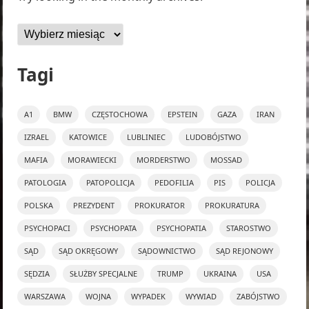
Archiwa
Tagi
A1
BMW
CZĘSTOCHOWA
EPSTEIN
GAZA
IRAN
IZRAEL
KATOWICE
LUBLINIEC
LUDOBÓJSTWO
MAFIA
MORAWIECKI
MORDERSTWO
MOSSAD
PATOLOGIA
PATOPOLICJA
PEDOFILIA
PIS
POLICJA
POLSKA
PREZYDENT
PROKURATOR
PROKURATURA
PSYCHOPACI
PSYCHOPATA
PSYCHOPATIA
STAROSTWO
SĄD
SĄD OKRĘGOWY
SĄDOWNICTWO
SĄD REJONOWY
SĘDZIA
SŁUŻBY SPECJALNE
TRUMP
UKRAINA
USA
WARSZAWA
WOJNA
WYPADEK
WYWIAD
ZABÓJSTWO