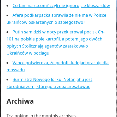
Co tam na rt.com? czyli nie ignorujcie kloszardów
Afera podkarpacka sprawiła że nie ma w Polsce
ukraińców oskarżanych o szpiegostwo?
Putin sam dziś w nocy przekierował pocisk Ch-
101 na polskie pole kartofli, a potem jego dwóch
opitych Stolicznają agentów zaatakowało
Ukraińców w pociagu
Vance potwierdza, że pedofil-ludojad pracuje dla
mossadu
Burmistrz Nowego Jorku: Netanjahu jest
zbrodniarzem, którego trzeba aresztować
Archiwa
Try looking in the monthly archives.