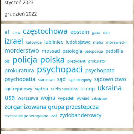
styczeń 2023
grudzień 2022
częstochowa
epstein
a1
gaza
iran
bmw
izrael
lubliniec
ludobójstwo
katowice
mafia
morawiecki
morderstwo
mossad
patologia
pedofilia
patopolicja
policja
polska
pis
prezydent
prokurator
psychopaci
psychopata
prokuratura
psychopatia
sąd
sądownictwo
starostwo
sąd okręgowy
ukraina
trump
sąd rejonowy
sędzia
służby specjalne
usa
wojna
warszawa
wypadek
wywiad
zabójstwo
zorganizowana grupa przestępcza
żydobanderowcy
zrzeszenie ponerogenne
łódź