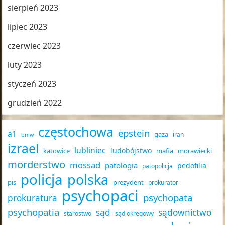
sierpień 2023
lipiec 2023
czerwiec 2023
luty 2023
styczeń 2023
grudzień 2022
częstochowa
epstein
a1
gaza
iran
bmw
izrael
lubliniec
ludobójstwo
katowice
mafia
morawiecki
morderstwo
mossad
patologia
pedofilia
patopolicja
policja
polska
pis
prezydent
prokurator
psychopaci
psychopata
prokuratura
psychopatia
sąd
sądownictwo
starostwo
sąd okręgowy