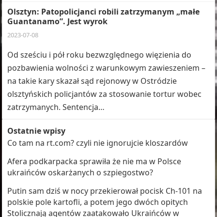
Olsztyn: Patopolicjanci robili zatrzymanym „małe
Guantanamo”. Jest wyrok
2023-07-08
Od sześciu i pół roku bezwzględnego więzienia do
pozbawienia wolności z warunkowym zawieszeniem –
na takie kary skazał sąd rejonowy w Ostródzie
olsztyńskich policjantów za stosowanie tortur wobec
zatrzymanych. Sentencja…
Ostatnie wpisy
Co tam na rt.com? czyli nie ignorujcie kloszardów
Afera podkarpacka sprawiła że nie ma w Polsce
ukraińców oskarżanych o szpiegostwo?
Putin sam dziś w nocy przekierował pocisk Ch-101 na
polskie pole kartofli, a potem jego dwóch opitych
Stolicznają agentów zaatakowało Ukraińców w