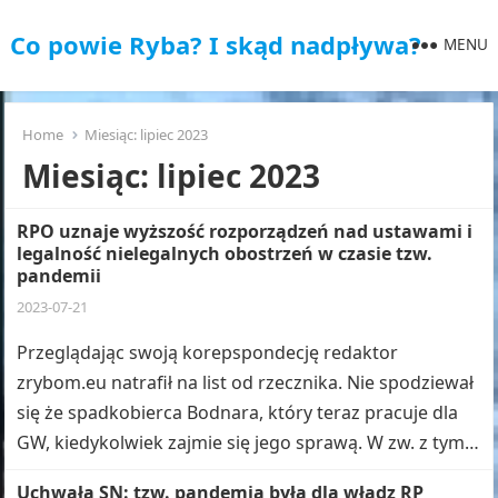
Co powie Ryba? I skąd nadpływa?
MENU
Home
Miesiąc:
lipiec 2023
Miesiąc:
lipiec 2023
RPO uznaje wyższość rozporządzeń nad ustawami i
legalność nielegalnych obostrzeń w czasie tzw.
pandemii
2023-07-21
Przeglądając swoją korepspondecję redaktor
zrybom.eu natrafił na list od rzecznika. Nie spodziewał
się że spadkobierca Bodnara, który teraz pracuje dla
GW, kiedykolwiek zajmie się jego sprawą. W zw. z tym…
Uchwała SN: tzw. pandemia była dla władz RP