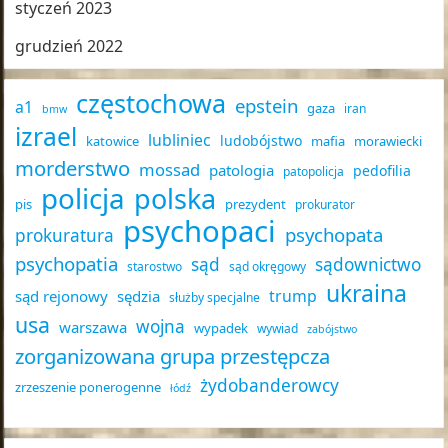
styczeń 2023
grudzień 2022
częstochowa
epstein
a1
gaza
iran
bmw
izrael
lubliniec
ludobójstwo
katowice
mafia
morawiecki
morderstwo
mossad
patologia
pedofilia
patopolicja
policja
polska
pis
prezydent
prokurator
psychopaci
psychopata
prokuratura
psychopatia
sąd
sądownictwo
starostwo
sąd okręgowy
ukraina
trump
sąd rejonowy
sędzia
służby specjalne
usa
wojna
warszawa
wypadek
wywiad
zabójstwo
zorganizowana grupa przestępcza
żydobanderowcy
zrzeszenie ponerogenne
łódź