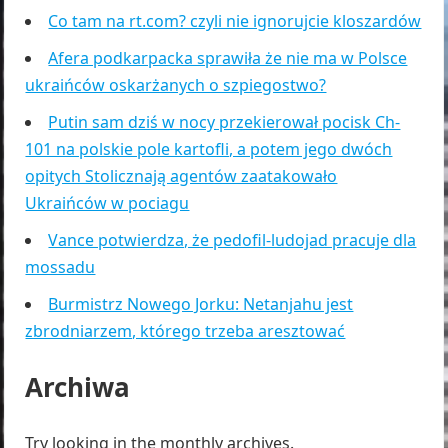
Co tam na rt.com? czyli nie ignorujcie kloszardów
Afera podkarpacka sprawiła że nie ma w Polsce
ukraińców oskarżanych o szpiegostwo?
Putin sam dziś w nocy przekierował pocisk Ch-
101 na polskie pole kartofli, a potem jego dwóch
opitych Stolicznają agentów zaatakowało
Ukraińców w pociagu
Vance potwierdza, że pedofil-ludojad pracuje dla
mossadu
Burmistrz Nowego Jorku: Netanjahu jest
zbrodniarzem, którego trzeba aresztować
Archiwa
Try looking in the monthly archives.