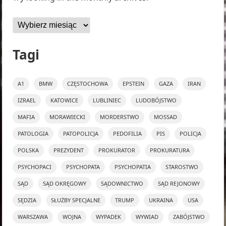
Archiwa
Tagi
A1
BMW
CZĘSTOCHOWA
EPSTEIN
GAZA
IRAN
IZRAEL
KATOWICE
LUBLINIEC
LUDOBÓJSTWO
MAFIA
MORAWIECKI
MORDERSTWO
MOSSAD
PATOLOGIA
PATOPOLICJA
PEDOFILIA
PIS
POLICJA
POLSKA
PREZYDENT
PROKURATOR
PROKURATURA
PSYCHOPACI
PSYCHOPATA
PSYCHOPATIA
STAROSTWO
SĄD
SĄD OKRĘGOWY
SĄDOWNICTWO
SĄD REJONOWY
SĘDZIA
SŁUŻBY SPECJALNE
TRUMP
UKRAINA
USA
WARSZAWA
WOJNA
WYPADEK
WYWIAD
ZABÓJSTWO