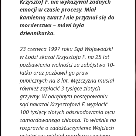
Krzysztof F. nie wykazywał żadnych
emocji w czasie procesy. Miał
kamienną twarz i nie przyznał się do
morderstwa – mówi była
dziennikarka.
23 czerwca 1997 roku Sąd Wojewódzki
w Łodzi skazał Krzysztofa F. na 25 lat
pozbawienia wolności za zabójstwo 10-
latka oraz pozbawił go praw
publicznych na 8 lat. Mężczyzna musiał
również zapłacić 3 tysiące złotych
grzywny. W odrębnym postępowaniu
sąd nakazał Krzysztofowi F. wypłacić
100 tysięcy złotych odszkodowania ojcu
zamordowanego chłopca. To właśnie na
rozprawie o zadośćuczynienie Wojciech
ostatni raz widział mordercę swojego