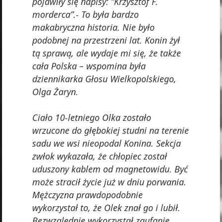
pojawiły się napisy: “Krzysztof F.
morderca”.- To była bardzo
makabryczna historia. Nie było
podobnej na przestrzeni lat. Konin żył
tą sprawą, ale wydaje mi się, że także
cała Polska – wspomina była
dziennikarka Głosu Wielkopolskiego,
Olga Żaryn.
Ciało 10-letniego Olka zostało
wrzucone do głębokiej studni na terenie
sadu we wsi nieopodal Konina. Sekcja
zwłok wykazała, że chłopiec został
uduszony kablem od magnetowidu. Być
może stracił życie już w dniu porwania.
Mężczyzna prawdopodobnie
wykorzystał to, że Olek znał go i lubił.
Bezwzględnie wykorzystał zaufanie,