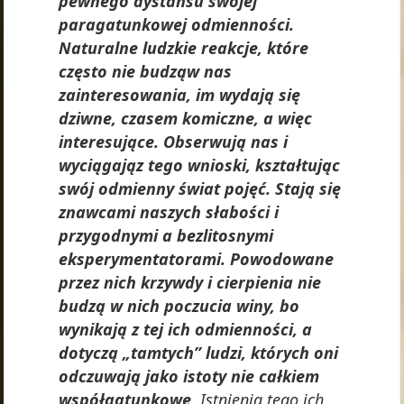
pewnego dystansu swojej
paragatunkowej odmienności.
Naturalne ludzkie reakcje, które
często nie budząw nas
zainteresowania, im wydają się
dziwne, czasem komiczne, a więc
interesujące. Obserwują nas i
wyciągająz tego wnioski, kształtując
swój odmienny świat pojęć. Stają się
znawcami naszych słabości i
przygodnymi a bezlitosnymi
eksperymentatorami. Powodowane
przez nich krzywdy i cierpienia nie
budzą w nich poczucia winy, bo
wynikają z tej ich odmienności, a
dotyczą „tamtych” ludzi, których oni
odczuwają jako istoty nie całkiem
współgatunkowe
. Istnienia tego ich