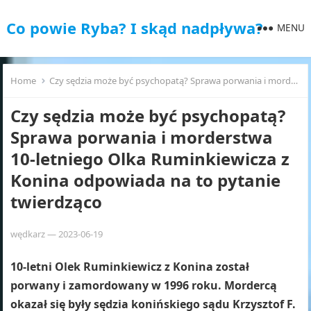
Co powie Ryba? I skąd nadpływa?
MENU
Home
Czy sędzia może być psychopatą? Sprawa porwania i morderstwa 10-letniego Olka Ruminkiewicza z Konina odpowiada na to pytanie twierdząco
Czy sędzia może być psychopatą?
Sprawa porwania i morderstwa
10-letniego Olka Ruminkiewicza z
Konina odpowiada na to pytanie
twierdząco
wędkarz
—
2023-06-19
10-letni Olek Ruminkiewicz z Konina został
porwany i zamordowany w 1996 roku. Mordercą
okazał się były sędzia konińskiego sądu Krzysztof F.