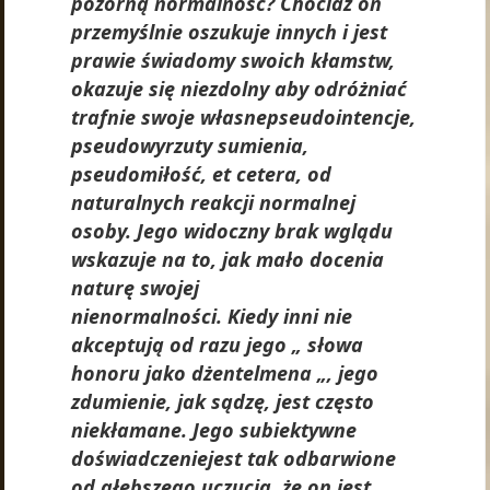
pozorną normalność? Chociaż on
przemyślnie oszukuje innych i jest
prawie świadomy swoich kłamstw,
okazuje się niezdolny aby odróżniać
trafnie swoje własnepseudointencje,
pseudowyrzuty sumienia,
pseudomiłość, et cetera, od
naturalnych reakcji normalnej
osoby. Jego widoczny brak wglądu
wskazuje na to, jak mało docenia
naturę swojej
nienormalności. Kiedy inni nie
akceptują od razu jego „ słowa
honoru jako dżentelmena „, jego
zdumienie, jak sądzę, jest często
niekłamane. Jego subiektywne
doświadczeniejest tak odbarwione
od głębszego uczucia, że on jest