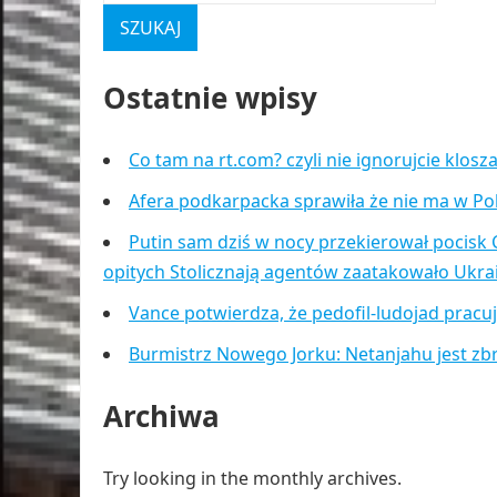
Ostatnie wpisy
Co tam na rt.com? czyli nie ignorujcie klos
Afera podkarpacka sprawiła że nie ma w Po
Putin sam dziś w nocy przekierował pocisk 
opitych Stolicznają agentów zaatakowało Ukr
Vance potwierdza, że pedofil-ludojad pracu
Burmistrz Nowego Jorku: Netanjahu jest zb
Archiwa
Try looking in the monthly archives.