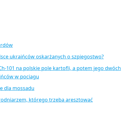
zardów
lsce ukraińców oskarżanych o szpiegostwo?
Ch-101 na polskie pole kartofli, a potem jego dwóch
aińców w pociagu
je dla mossadu
rodniarzem, którego trzeba aresztować