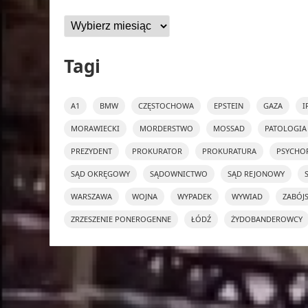
Archiwa
Tagi
A1
BMW
CZĘSTOCHOWA
EPSTEIN
GAZA
I
MORAWIECKI
MORDERSTWO
MOSSAD
PATOLOGIA
PREZYDENT
PROKURATOR
PROKURATURA
PSYCHO
SĄD OKRĘGOWY
SĄDOWNICTWO
SĄD REJONOWY
WARSZAWA
WOJNA
WYPADEK
WYWIAD
ZABÓJ
ZRZESZENIE PONEROGENNE
ŁÓDŹ
ŻYDOBANDEROWCY