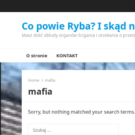
Co powie Ryba? I skąd 
Masz dość obłudy organów ścigania i orzekania o przes
O stronie
KONTAKT
Home
mafia
mafia
Sorry, but nothing matched your search terms. 
Szukaj: