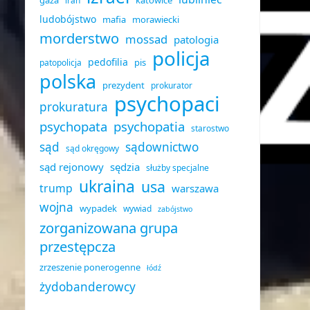
gaza
katowice
iran
ludobójstwo
mafia
morawiecki
morderstwo
mossad
patologia
policja
pedofilia
pis
patopolicja
polska
prezydent
prokurator
psychopaci
prokuratura
psychopata
psychopatia
starostwo
sąd
sądownictwo
sąd okręgowy
sąd rejonowy
sędzia
służby specjalne
ukraina
usa
trump
warszawa
wojna
wypadek
wywiad
zabójstwo
zorganizowana grupa
przestępcza
zrzeszenie ponerogenne
łódź
żydobanderowcy