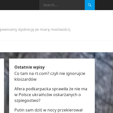
apewniamy dyskrecję (w miarę możliwości).
Ostatnie wpisy
Co tam na rt.com? czyli nie ignorujcie
kloszardów
Afera podkarpacka sprawiła że nie ma
w Polsce ukraińców oskarżanych o
szpiegostwo?
Putin sam dziś w nocy przekierował