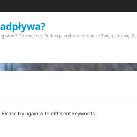
nadpływa?
tępstwo? Odezwij się. Redakcja zrybom.eu opisze Twoją sprawę. Z
Please try again with different keywords.