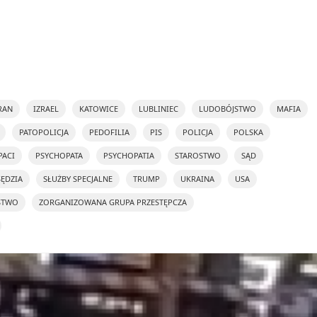
RAN
IZRAEL
KATOWICE
LUBLINIEC
LUDOBÓJSTWO
MAFIA
PATOPOLICJA
PEDOFILIA
PIS
POLICJA
POLSKA
PACI
PSYCHOPATA
PSYCHOPATIA
STAROSTWO
SĄD
SĘDZIA
SŁUŻBY SPECJALNE
TRUMP
UKRAINA
USA
STWO
ZORGANIZOWANA GRUPA PRZESTĘPCZA