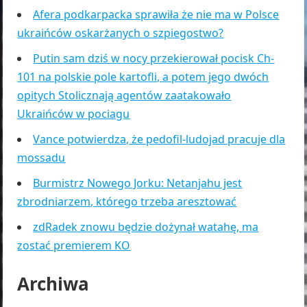
Afera podkarpacka sprawiła że nie ma w Polsce
ukraińców oskarżanych o szpiegostwo?
Putin sam dziś w nocy przekierował pocisk Ch-
101 na polskie pole kartofli, a potem jego dwóch
opitych Stolicznają agentów zaatakowało
Ukraińców w pociagu
Vance potwierdza, że pedofil-ludojad pracuje dla
mossadu
Burmistrz Nowego Jorku: Netanjahu jest
zbrodniarzem, którego trzeba aresztować
zdRadek znowu będzie dożynał watahę, ma
zostać premierem KO
Archiwa