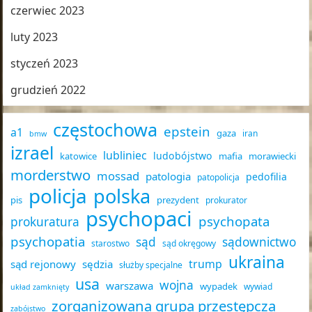
czerwiec 2023
luty 2023
styczeń 2023
grudzień 2022
częstochowa
epstein
a1
gaza
iran
bmw
izrael
lubliniec
ludobójstwo
katowice
mafia
morawiecki
morderstwo
mossad
patologia
pedofilia
patopolicja
policja
polska
pis
prezydent
prokurator
psychopaci
psychopata
prokuratura
psychopatia
sąd
sądownictwo
starostwo
sąd okręgowy
ukraina
trump
sąd rejonowy
sędzia
służby specjalne
usa
wojna
warszawa
wypadek
wywiad
układ zamknięty
zorganizowana grupa przestępcza
zabójstwo