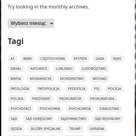
Try looking in the monthly archives.
Archiwa
Tagi
A1
BMW
CZĘSTOCHOWA
EPSTEIN
GAZA
IRAN
IZRAEL
KATOWICE
LUBLINIEC
LUDOBÓJSTWO
MAFIA
MORAWIECKI
MORDERSTWO
MOSSAD
PATOLOGIA
PATOPOLICJA
PEDOFILIA
PIS
POLICJA
POLSKA
PREZYDENT
PROKURATOR
PROKURATURA
PSYCHOPACI
PSYCHOPATA
PSYCHOPATIA
STAROSTWO
SĄD
SĄD OKRĘGOWY
SĄDOWNICTWO
SĄD REJONOWY
SĘDZIA
SŁUŻBY SPECJALNE
TRUMP
UKRAINA