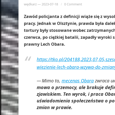
wędkarz
—
2023-07-18
0 Comment
Zawód policjanta z definicji wiąże się z wy
pracy. Jednak w Olsztynie, prawda była dalek
tortury były stosowane wobec zatrzymanych 
czerwca, po ciężkiej batalii, zapadły wyroki
prawny Lech Obara.
https://tko.pl/204188,2023,07,05,sze
wiezienie-lech-obara-wzywa-do-zmia
Mimo to,
mecenas Obara
zwraca u
mowa o przemocy, ale brakuje defini
zjawiskiem. Ten wyrok, i praca Ob
uświadomienia społeczeństwa o pow
zmian w prawie.