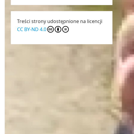
Treści strony udostępnione na licencji
CC BY-ND 4.0