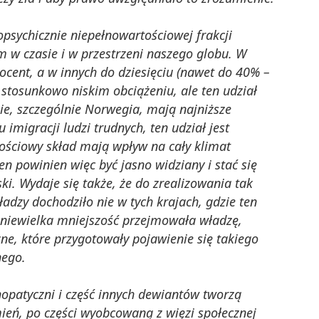
iopsychicznie niepełnowartościowej frakcji
w czasie i w przestrzeni naszego globu. W
ocent, a w innych do dziesięciu (nawet do 40% –
 stosunkowo niskim obciążeniu, ale ten udział
ie, szczególnie Norwegia, mają najniższe
 imigracji ludzi trudnych, ten udział jest
akościowy skład mają wpływ na cały klimat
n powinien więc być jasno widziany i stać się
ki. Wydaje się także, że do zrealizowania tak
adzy dochodziło nie w tych krajach, gdzie ten
a niewielka mniejszość przejmowała władzę,
zne, które przygotowały pojawienie się takiego
nego.
opatyczni i część innych dewiantów tworzą
eń, po części wyobcowaną z więzi społecznej