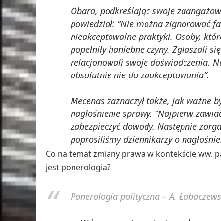
Obara, podkreślając swoje zaangażowa
powiedział: “Nie można zignorować fa
nieakceptowalne praktyki. Osoby, któ
popełniły haniebne czyny. Zgłaszali si
relacjonowali swoje doświadczenia. N
absolutnie nie do zaakceptowania”.
Mecenas zaznaczył także, jak ważne b
nagłośnienie sprawy. “Najpierw zawia
zabezpieczyć dowody. Następnie zorga
poprosiliśmy dziennikarzy o nagłośnie
Co na temat zmiany prawa w kontekście ww. pa
jest ponerologia?
Ponerologia polityczna – A. Łobaczews