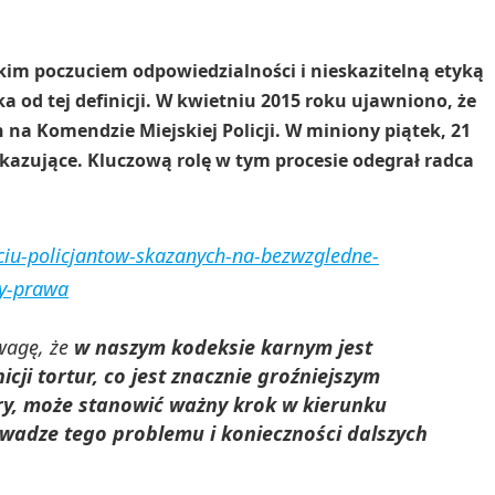
sokim poczuciem odpowiedzialności i nieskazitelną etyką
a od tej definicji. W kwietniu 2015 roku ujawniono, że
na Komendzie Miejskiej Policji. W miniony piątek, 21
 skazujące. Kluczową rolę w tym procesie odegrał radca
sciu-policjantow-skazanych-na-bezwzgledne-
ny-prawa
wagę, że
w naszym kodeksie karnym jest
cji tortur, co jest znacznie groźniejszym
ary, może stanowić ważny krok w kierunku
adze tego problemu i konieczności dalszych