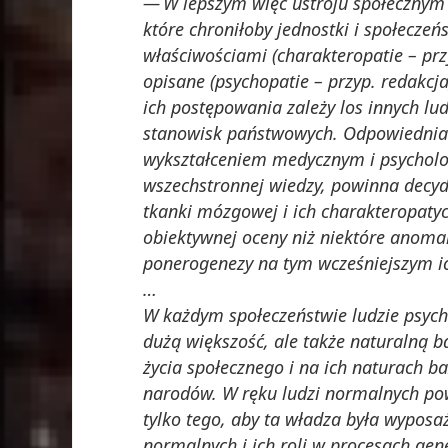
W lepszym więc ustroju społecznym
które chroniłoby jednostki i społecze
właściwościami (charakteropatie – przy
opisane (psychopatie – przyp. redakcj
ich postępowania zależy los innych lu
stanowisk państwowych. Odpowiednia i
wykształceniem medycznym i psycholog
wszechstronnej wiedzy, powinna decy
tkanki mózgowej i ich charakteropatyc
obiektywnej oceny niż niektóre anoma
ponerogenezy na tym wcześniejszym ic
…
W każdym społeczeństwie ludzie psychi
dużą większość, ale także naturalną ba
życia społecznego i na ich naturach 
narodów. W ręku ludzi normalnych p
tylko tego, aby ta władza była wypos
normalnych i ich roli w procesach gen