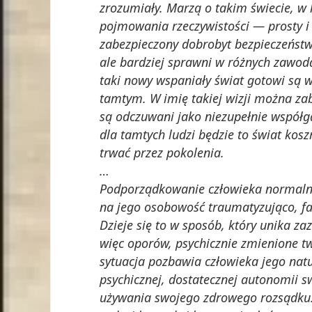
zrozumiały. Marzą o takim świecie, w
pojmowania rzeczywistości — prosty i 
zabezpieczony dobrobyt bezpieczeństw
ale bardziej sprawni w różnych zawod
taki nowy wspaniały świat gotowi są wa
tamtym. W imię takiej wizji można zabi
są odczuwani jako niezupełnie współg
dla tamtych ludzi będzie to świat kos
trwać przez pokolenia.
…
Podporządkowanie człowieka normaln
na jego osobowość traumatyzująco, fas
Dzieje się to w sposób, który unika z
więc oporów, psychicznie zmienione t
sytuacja pozbawia człowieka jego nat
psychicznej, dostatecznej autonomii s
używania swojego zdrowego rozsądku. 