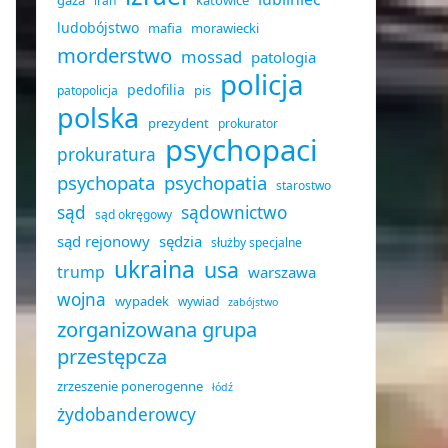
gaza
katowice
iran
ludobójstwo
mafia
morawiecki
morderstwo
mossad
patologia
policja
pedofilia
pis
patopolicja
polska
prezydent
prokurator
psychopaci
prokuratura
psychopata
psychopatia
starostwo
sąd
sądownictwo
sąd okręgowy
sąd rejonowy
sędzia
służby specjalne
ukraina
usa
trump
warszawa
wojna
wypadek
wywiad
zabójstwo
zorganizowana grupa
przestępcza
zrzeszenie ponerogenne
łódź
żydobanderowcy