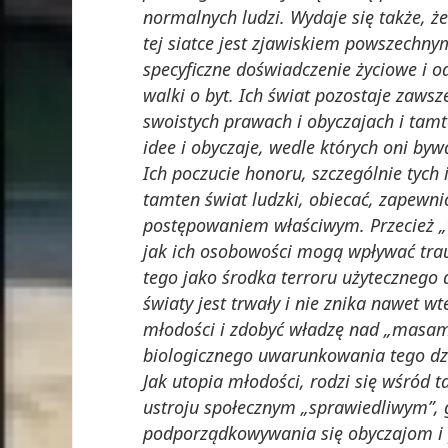
normalnych ludzi. Wydaje się także, ż
tej siatce jest zjawiskiem powszechn
specyficzne doświadczenie życiowe i 
walki o byt. Ich świat pozostaje zawsz
swoistych prawach i obyczajach i tam
idee i obyczaje, wedle których oni byw
Ich poczucie honoru, szczególnie tych
tamten świat ludzki, obiecać, zapewnić
postępowaniem właściwym. Przecież „ta
jak ich osobowości mogą wpływać tra
tego jako środka terroru użytecznego 
światy jest trwały i nie znika nawet w
młodości i zdobyć władzę nad „masami
biologicznego uwarunkowania tego dz
Jak utopia młodości, rodzi się wśród t
ustroju społecznym „sprawiedliwym”, g
podporządkowywania się obyczajom i p