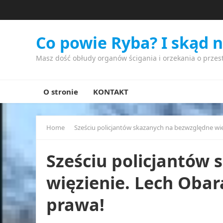
Co powie Ryba? I skąd 
Masz dość obłudy organów ścigania i orzekania o przes
O stronie
KONTAKT
Home
Sześciu policjantów skazanych na bezwzględne wi
Sześciu policjantów
więzienie. Lech Oba
prawa!