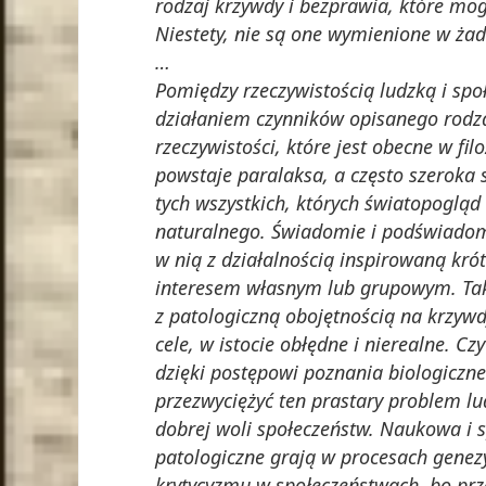
rodzaj krzywdy i bezprawia, które mo
Niestety, nie są one wymienione w ża
…
Pomiędzy rzeczywistością ludzką i społ
działaniem czynników opisanego rodz
rzeczywistości, które jest obecne w fil
powstaje paralaksa, a często szeroka s
tych wszystkich, których światopoglą
naturalnego. Świadomie i podświadomie
w nią z działalnością inspirowaną kr
interesem własnym lub grupowym. Taki 
z patologiczną obojętnością na krzywdy
cele, w istocie obłędne i nierealne. Czy
dzięki postępowi poznania biologiczne
przezwyciężyć ten prastary problem lu
dobrej woli społeczeństw. Naukowa i s
patologiczne grają w procesach genezy
krytycyzmu w społeczeństwach, bo prz