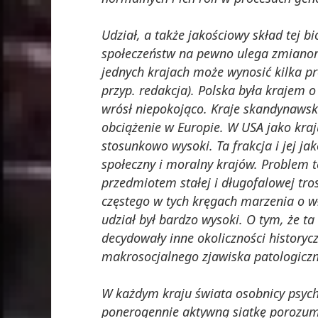
Udział, a także jakościowy skład tej b
społeczeństw na pewno ulega zmianom 
jednych krajach może wynosić kilka pr
przyp. redakcja). Polska była krajem o
wrósł niepokojąco. Kraje skandynawsk
obciążenie w Europie. W USA jako kraju
stosunkowo wysoki. Ta frakcja i jej j
społeczny i moralny krajów. Problem te
przedmiotem stałej i długofalowej tros
częstego w tych kręgach marzenia o wł
udział był bardzo wysoki. O tym, że t
decydowały inne okoliczności historyc
makrosocjalnego zjawiska patologicz
W każdym kraju świata osobnicy psych
ponerogennie aktywną siatkę porozumi