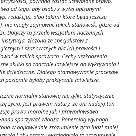
 przyszłości, powinno zostać uchwalone prawo,
ństwa od tego, aby osoby z wyżej opisanymi
p. redakcja), albo takimi które będą jeszcze
a), nie mogły zajmować takich stanowisk, gdzie od
dzi. Dotyczy to przede wszystkim naczelnych
nstytucja, złożona ze specjalistów z
icznym i szanowanych dla ich prawości i
dować w takich sprawach. Cechy uszkodzenia
zne skutki są znacznie łatwiejsze do wykrywania i
lie dziedziczne. Dlatego otamowywanie procesów
h poziomie byłoby praktycznie łatwiejsze.
cznie normalni stanowią nie tylko statystycznie
zę życia. Jest prawem natury, że oni nadają ton
bazuje prawo moralne jak i prawodawstwa
owinna spoczywać władza. Ponerolog wymaga
ażona w odpowiednie zrozumienie tych ludzi mniej
ezy zła i aby prawo uwzględniało to zrozumienie.