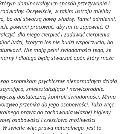
 którym dominowałby ich sposób przeżywania i
radykalny. Oczywiście, w takim ustroju mieliby
o, bo oni stworzą nową władzę. Tamci odmienni,
ach, powinni pracować, aby im to zapewnić. O
lczyć, dla niego cierpieć i zadawać cierpienia
jać ludzi, których los nie budzi współczucia, bo
atunkowi. Nie mają pełni świadomości tego, że
zmarny i dlatego będą stwarzać opór, który rnoże
ego osobnikom psychicznie nienormalnym działa
cynująco, zniekształcająco i nerwicorodnie.
azwyczaj dostatecznej kontroli świadomości. Mimo
worzywo przenika do jego osobowości. Taka więc
uralnego prawa do zachowania własnej higieny
wojej osobowości i częściowo możliwości
W świetle więc prawa naturalnego, jest to