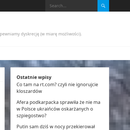
apewniamy dyskrecję (w miarę możliwości).
Ostatnie wpisy
Co tam na rt.com? czyli nie ignorujcie
kloszardów
Afera podkarpacka sprawiła że nie ma
w Polsce ukraińców oskarżanych o
szpiegostwo?
Putin sam dziś w nocy przekierował