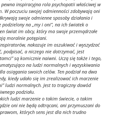
e pewna inspiracyjna rola psychopatii właściwej w
ym. W poczuciu swojej odmienności zdobywają oni
odkrywają swoje odmienne sposoby działania i
e podzielony na „my i oni”, na ich światek o
ten świat im obcy, który ma swoje przemądrzałe
ają moralnie potępiani.
 inspiratorów, nakazuje im oszukiwać i wyszydzać
, podpisać, a niczego nie dotrzymać, jest
mci” są komicznie naiwni. Uczą się także i tego,
umatyzująco na ludzi normalnych i wyzyskiwania
dla osiągania swoich celów. Ten podział na dwa
tedy, kiedy udało się im zrealizować ich marzenie
” ludzi normalnych. Jest to tragiczny dowód
iwnego podziału.
akich ludzi marzenie o takim świecie, o takim
dzie oni nie będą odtrącani, ani przymuszani do
rawom, których sens jest dla nich trudno