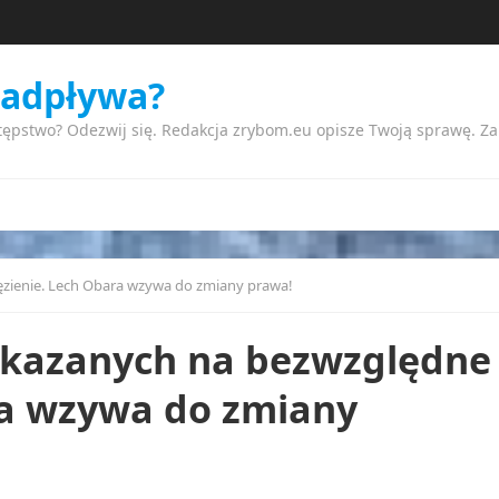
nadpływa?
tępstwo? Odezwij się. Redakcja zrybom.eu opisze Twoją sprawę. Z
ęzienie. Lech Obara wzywa do zmiany prawa!
 skazanych na bezwzględne
ra wzywa do zmiany