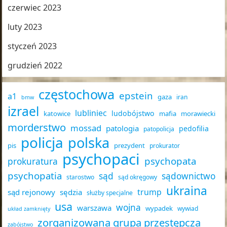
czerwiec 2023
luty 2023
styczeń 2023
grudzień 2022
częstochowa
epstein
a1
gaza
iran
bmw
izrael
lubliniec
ludobójstwo
katowice
mafia
morawiecki
morderstwo
mossad
patologia
pedofilia
patopolicja
policja
polska
pis
prezydent
prokurator
psychopaci
psychopata
prokuratura
psychopatia
sąd
sądownictwo
starostwo
sąd okręgowy
ukraina
trump
sąd rejonowy
sędzia
służby specjalne
usa
wojna
warszawa
wypadek
wywiad
układ zamknięty
zorganizowana grupa przestępcza
zabójstwo