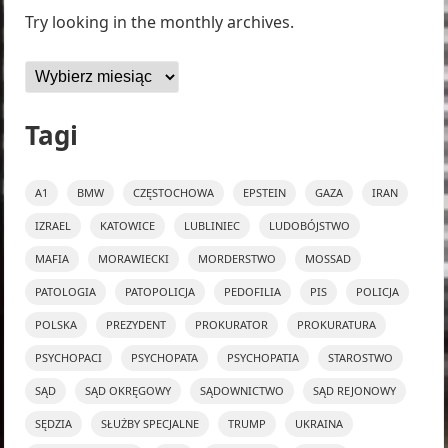
Try looking in the monthly archives.
Archiwa
Tagi
A1
BMW
CZĘSTOCHOWA
EPSTEIN
GAZA
IRAN
IZRAEL
KATOWICE
LUBLINIEC
LUDOBÓJSTWO
MAFIA
MORAWIECKI
MORDERSTWO
MOSSAD
PATOLOGIA
PATOPOLICJA
PEDOFILIA
PIS
POLICJA
POLSKA
PREZYDENT
PROKURATOR
PROKURATURA
PSYCHOPACI
PSYCHOPATA
PSYCHOPATIA
STAROSTWO
SĄD
SĄD OKRĘGOWY
SĄDOWNICTWO
SĄD REJONOWY
SĘDZIA
SŁUŻBY SPECJALNE
TRUMP
UKRAINA