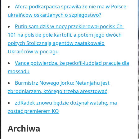
Afera podkarpacka sprawiła że nie ma w Polsce
ukraińców oskarżanych o szpiegostwo?
Putin sam dziś w nocy przekierował pocisk Ch-
101 na polskie pole kartofli, a potem jego dwóch
opitych Stolicznają agentów zaatakowało
Ukraińców w pociagu
Vance potwierdza, że pedofil-ludojad pracuje dla
mossadu
Burmistrz Nowego Jorku: Netanjahu jest
zbrodniarzem, którego trzeba aresztować
zdRadek znowu będzie dożynał watahę, ma
zostać premierem KO
Archiwa