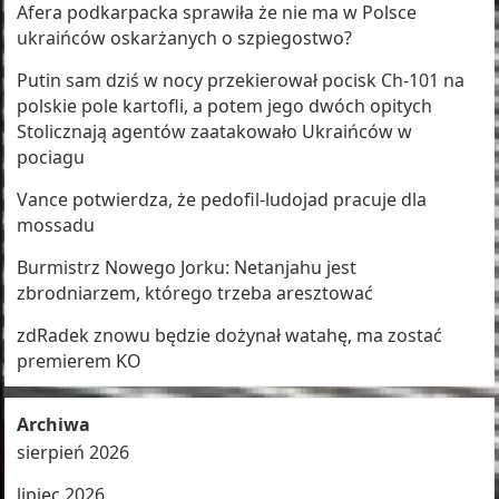
Afera podkarpacka sprawiła że nie ma w Polsce
ukraińców oskarżanych o szpiegostwo?
Putin sam dziś w nocy przekierował pocisk Ch-101 na
polskie pole kartofli, a potem jego dwóch opitych
Stolicznają agentów zaatakowało Ukraińców w
pociagu
Vance potwierdza, że pedofil-ludojad pracuje dla
mossadu
Burmistrz Nowego Jorku: Netanjahu jest
zbrodniarzem, którego trzeba aresztować
zdRadek znowu będzie dożynał watahę, ma zostać
premierem KO
Archiwa
sierpień 2026
lipiec 2026