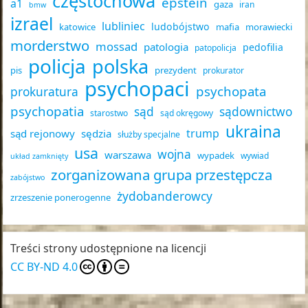
częstochowa
epstein
a1
gaza
iran
bmw
izrael
lubliniec
ludobójstwo
katowice
mafia
morawiecki
morderstwo
mossad
patologia
pedofilia
patopolicja
policja
polska
pis
prezydent
prokurator
psychopaci
psychopata
prokuratura
psychopatia
sąd
sądownictwo
starostwo
sąd okręgowy
ukraina
trump
sąd rejonowy
sędzia
służby specjalne
usa
wojna
warszawa
wypadek
wywiad
układ zamknięty
zorganizowana grupa przestępcza
zabójstwo
żydobanderowcy
zrzeszenie ponerogenne
Treści strony udostępnione na licencji
CC BY-ND 4.0