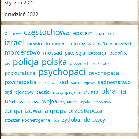
styczeń 2023
grudzień 2022
częstochowa
epstein
a1
gaza
iran
bmw
izrael
lubliniec
ludobójstwo
katowice
mafia
morawiecki
morderstwo
mossad
patologia
pedofilia
patopolicja
policja
polska
pis
prezydent
prokurator
psychopaci
psychopata
prokuratura
psychopatia
sąd
sądownictwo
starostwo
sąd okręgowy
ukraina
trump
sąd rejonowy
sędzia
służby specjalne
usa
wojna
warszawa
wypadek
wywiad
zabójstwo
zorganizowana grupa przestępcza
żydobanderowcy
zrzeszenie ponerogenne
łódź