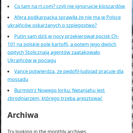
Co tam na rt.com? czyli nie ignorujcie kloszardów
Afera podkarpacka sprawiła że nie ma w Polsce
ukraińców oskarżanych o szpiegostwo?
Putin sam dziś w nocy przekierował pocisk Ch-
101 na polskie pole kartofli, a potem jego dwóch
opitych Stolicznają agentów zaatakowało
Ukraińców w pociagu
Vance potwierdza, że pedofil-ludojad pracuje dla
mossadu
Burmistrz Nowego Jorku: Netanjahu jest
zbrodniarzem, którego trzeba aresztować
Archiwa
Try looking in the monthly archives.