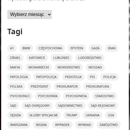
Archiwa
Tagi
A1
BMW
CZĘSTOCHOWA
EPSTEIN
GAZA
IRAN
IZRAEL
KATOWICE
LUBLINIEC
LUDOBÓJSTWO
MAFIA
MORAWIECKI
MORDERSTWO
MOSSAD
PATOLOGIA
PATOPOLICJA
PEDOFILIA
PIS
POLICJA
POLSKA
PREZYDENT
PROKURATOR
PROKURATURA
PSYCHOPACI
PSYCHOPATA
PSYCHOPATIA
STAROSTWO
SĄD
SĄD OKRĘGOWY
SĄDOWNICTWO
SĄD REJONOWY
SĘDZIA
SŁUŻBY SPECJALNE
TRUMP
UKRAINA
USA
WARSZAWA
WOJNA
WYPADEK
WYWIAD
ZABÓJSTWO