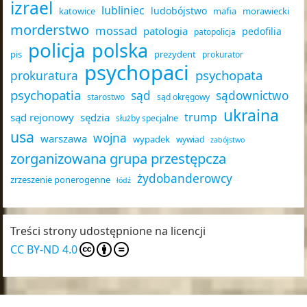
izrael
lubliniec
ludobójstwo
katowice
mafia
morawiecki
morderstwo
mossad
patologia
pedofilia
patopolicja
policja
polska
pis
prezydent
prokurator
psychopaci
psychopata
prokuratura
psychopatia
sąd
sądownictwo
starostwo
sąd okręgowy
ukraina
trump
sąd rejonowy
sędzia
służby specjalne
usa
wojna
warszawa
wypadek
wywiad
zabójstwo
zorganizowana grupa przestępcza
żydobanderowcy
zrzeszenie ponerogenne
łódź
Treści strony udostępnione na licencji
CC BY-ND 4.0