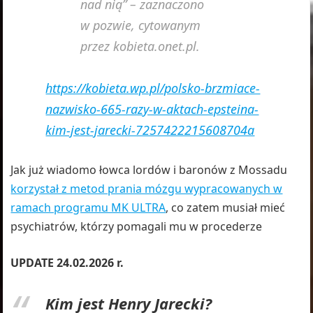
nad nią” – zaznaczono
w pozwie, cytowanym
przez kobieta.onet.pl.
https://kobieta.wp.pl/polsko-brzmiace-
nazwisko-665-razy-w-aktach-epsteina-
kim-jest-jarecki-7257422215608704a
Jak już wiadomo łowca lordów i baronów z Mossadu
korzystał z metod prania mózgu wypracowanych w
ramach programu MK ULTRA
, co zatem musiał mieć
psychiatrów, którzy pomagali mu w procederze
UPDATE 24.02.2026 r.
Kim jest Henry Jarecki?