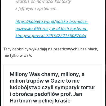
właśnie on nawiązał kontakty
z Jeffreyem Epsteinem.
https://kobieta.wp.pl/polsko-brzmiace-
nazwisko-665-razy-w-aktach-epsteina-
kim-jest-jarecki-7257422215608704a
Tacy osobnicy wykładają na prestiżowych uczelniach,
nie tylko w USA: