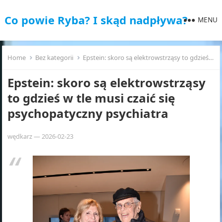
Co powie Ryba? I skąd nadpływa?
MENU
Home
Bez kategorii
Epstein: skoro są elektrowstrząsy to gdzieś w tle musi czaić się psychopatyczny psychiatra
Epstein: skoro są elektrowstrząsy
to gdzieś w tle musi czaić się
psychopatyczny psychiatra
wędkarz
—
2026-02-23