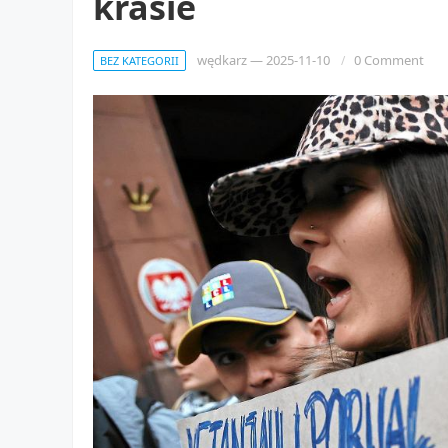
krasie
wędkarz
—
2025-11-10
0 Comment
BEZ KATEGORII