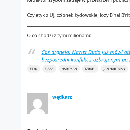
Redaktor zrybom zadaje w przestrzeni publiczne
Czy etyk z UJ, członek żydowskiej loży B’nai B’r
O co chodzi z tymi milionami:
Coś drgnęło. Nawet Duda już mówi ot
bezpośredni konflikt z uzbrojonym po
ETYK
GAZA
HARTMAN
IZRAEL
JAN HARTMAN
wędkarz