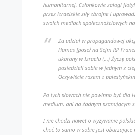
humanitarnej. Członkowie załogi floty
przez izraelskie siły zbrojne i uprow
swoich mediach społecznościowych n
Za udział w propagandowej akcji
Hamas [poseł na Sejm RP Franek
ukarany w Izraelu (…) Życzę po
posiedzieli sobie w jednym z ci
Oczywiście razem z palestyńskim
Po tych słowach nie powinno być dla
medium, ani na żadnym szanującym s
I nie chodzi nawet o wyzywanie polski
choć to samo w sobie jest oburzające i