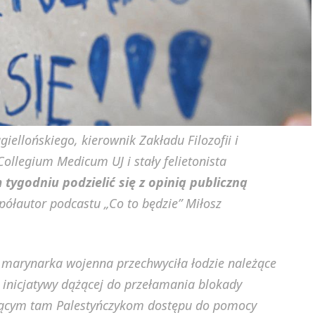
iellońskiego, kierownik Zakładu Filozofii i
ollegium Medicum UJ i stały felietonista
tygodniu podzielić się z opinią publiczną
półautor podcastu „Co to będzie” Miłosz
a marynarka wojenna przechwyciła łodzie należące
j inicjatywy dążącej do przełamania blokady
jącym tam Palestyńczykom dostępu do pomocy