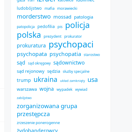
gaza
katowice
iran
ludobójstwo
mafia
morawiecki
morderstwo
mossad
patologia
policja
pedofilia
pis
patopolicja
polska
prezydent
prokurator
psychopaci
prokuratura
psychopata
psychopatia
starostwo
sąd
sądownictwo
sąd okręgowy
sąd rejonowy
sędzia
służby specjalne
ukraina
usa
trump
układ zamknięty
wojna
warszawa
wypadek
wywiad
zabójstwo
zorganizowana grupa
przestępcza
zrzeszenie ponerogenne
żydobanderowcy