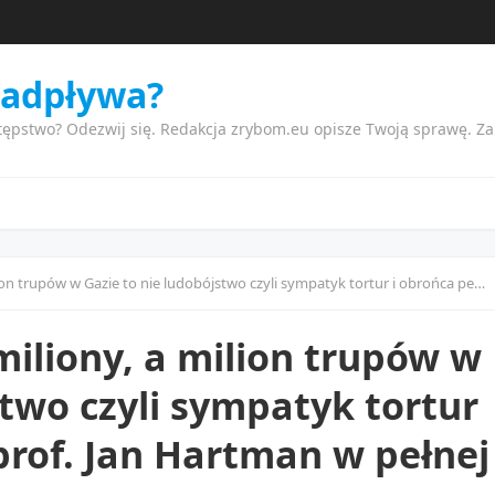
nadpływa?
tępstwo? Odezwij się. Redakcja zrybom.eu opisze Twoją sprawę. Z
Gazie to nie ludobójstwo czyli sympatyk tortur i obrońca pedofilów prof. Jan Hartman w pełnej krasie
iliony, a milion trupów w
stwo czyli sympatyk tortur
prof. Jan Hartman w pełnej