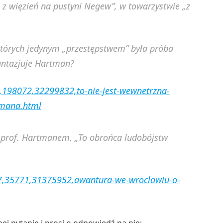
o z więzień na pustyni Negew”, w towarzystwie „z
 których jedynym „przestępstwem” była próba
fantazjuje Hartman?
7,198072,32299832,to-nie-jest-wewnetrzna-
tmana.html
 prof. Hartmanem. „To obrońca ludobójstw
/7,35771,31375952,awantura-we-wroclawiu-o-