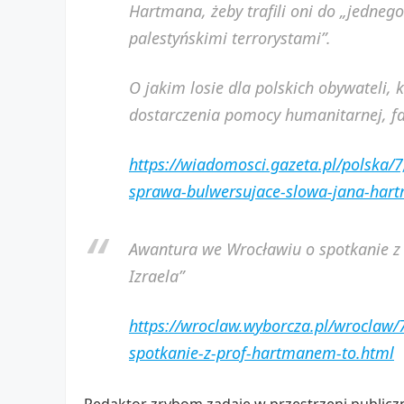
Hartmana, żeby trafili oni do „jedneg
palestyńskimi terrorystami”.
O jakim losie dla polskich obywateli,
dostarczenia pomocy humanitarnej, 
https://wiadomosci.gazeta.pl/polska/
sprawa-bulwersujace-slowa-jana-har
Awantura we Wrocławiu o spotkanie z
Izraela”
https://wroclaw.wyborcza.pl/wroclaw
spotkanie-z-prof-hartmanem-to.html