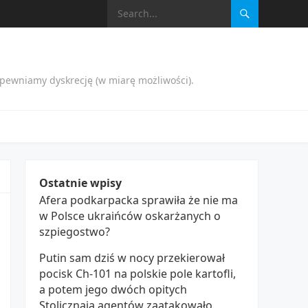
apewniamy dyskrecję (w miarę możliwości).
Ostatnie wpisy
Afera podkarpacka sprawiła że nie ma
w Polsce ukraińców oskarżanych o
szpiegostwo?
Putin sam dziś w nocy przekierował
pocisk Ch-101 na polskie pole kartofli,
a potem jego dwóch opitych
Stolicznają agentów zaatakowało