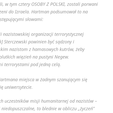
lli, w tym cztery OSOBY Z POLSKI, zostali porwani
adzeni do Izraela. Hartman podsumował to na
astępującymi słowami:
 nazistowskiej organizacji terrorystycznej
] Sterczewski powinien być sądzony i
lskim nazistom z hamasowych kutrów, żeby
eplutkich więzień na pustyni Negew.
i terrorystami pod jedną celą.
 Hartmana miejsca w żadnym szanującym się
ię uniwersytecie.
ch uczestników misji humanitarnej od nazistów –
 niedopuszczalne, to blednie w obliczu „życzeń”