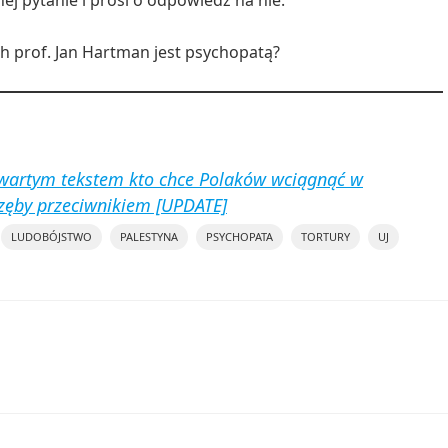
j pytanie i prosi o odpowiedź na nie:
ith prof. Jan Hartman jest psychopatą?
wartym tekstem kto chce Polaków wciągnąć w
 zęby przeciwnikiem [UPDATE]
LUDOBÓJSTWO
PALESTYNA
PSYCHOPATA
TORTURY
UJ