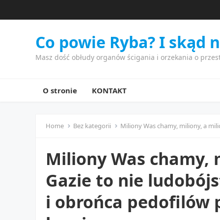
Co powie Ryba? I skąd 
Masz dość obłudy organów ścigania i orzekania o przes
O stronie
KONTAKT
Home
Bez kategorii
Miliony Was chamy, miliony, a milion trupów w 
Miliony Was chamy, m
Gazie to nie ludobój
i obrońca pedofilów 