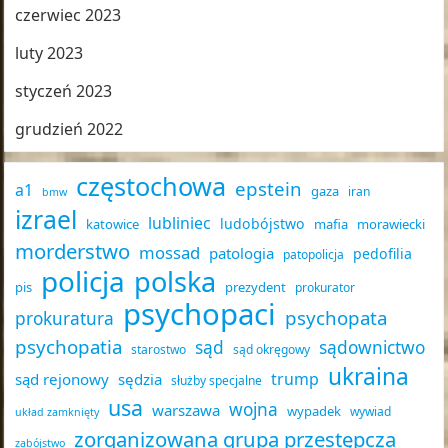
czerwiec 2023
luty 2023
styczeń 2023
grudzień 2022
częstochowa
epstein
a1
gaza
iran
bmw
izrael
lubliniec
ludobójstwo
katowice
mafia
morawiecki
morderstwo
mossad
patologia
pedofilia
patopolicja
policja
polska
pis
prezydent
prokurator
psychopaci
psychopata
prokuratura
psychopatia
sąd
sądownictwo
starostwo
sąd okręgowy
ukraina
trump
sąd rejonowy
sędzia
służby specjalne
usa
wojna
warszawa
wypadek
wywiad
układ zamknięty
zorganizowana grupa przestępcza
zabójstwo