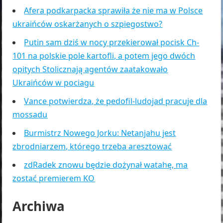
Afera podkarpacka sprawiła że nie ma w Polsce
ukraińców oskarżanych o szpiegostwo?
Putin sam dziś w nocy przekierował pocisk Ch-
101 na polskie pole kartofli, a potem jego dwóch
opitych Stolicznają agentów zaatakowało
Ukraińców w pociagu
Vance potwierdza, że pedofil-ludojad pracuje dla
mossadu
Burmistrz Nowego Jorku: Netanjahu jest
zbrodniarzem, którego trzeba aresztować
zdRadek znowu będzie dożynał watahę, ma
zostać premierem KO
Archiwa