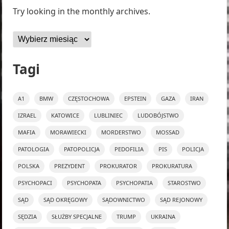
Try looking in the monthly archives.
Archiwa
Tagi
A1
BMW
CZĘSTOCHOWA
EPSTEIN
GAZA
IRAN
IZRAEL
KATOWICE
LUBLINIEC
LUDOBÓJSTWO
MAFIA
MORAWIECKI
MORDERSTWO
MOSSAD
PATOLOGIA
PATOPOLICJA
PEDOFILIA
PIS
POLICJA
POLSKA
PREZYDENT
PROKURATOR
PROKURATURA
PSYCHOPACI
PSYCHOPATA
PSYCHOPATIA
STAROSTWO
SĄD
SĄD OKRĘGOWY
SĄDOWNICTWO
SĄD REJONOWY
SĘDZIA
SŁUŻBY SPECJALNE
TRUMP
UKRAINA