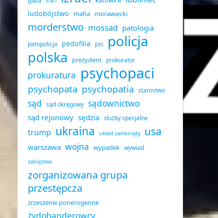
gaza
katowice
iran
ludobójstwo
mafia
morawiecki
morderstwo
mossad
patologia
policja
pedofilia
pis
patopolicja
polska
prezydent
prokurator
psychopaci
prokuratura
psychopata
psychopatia
starostwo
sąd
sądownictwo
sąd okręgowy
sąd rejonowy
sędzia
służby specjalne
ukraina
usa
trump
układ zamknięty
wojna
warszawa
wypadek
wywiad
zabójstwo
zorganizowana grupa
przestępcza
zrzeszenie ponerogenne
żydobanderowcy