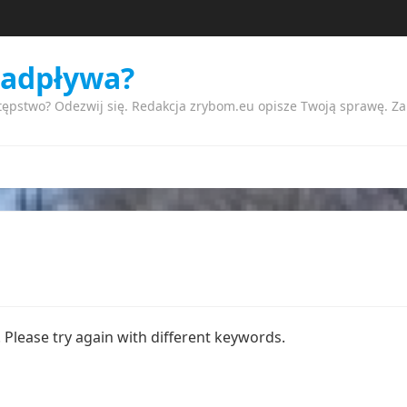
nadpływa?
tępstwo? Odezwij się. Redakcja zrybom.eu opisze Twoją sprawę. Z
Please try again with different keywords.