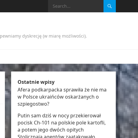
apewniamy dyskrecję (w miarę możliwości).
Ostatnie wpisy
Afera podkarpacka sprawiła że nie ma
w Polsce ukraińców oskarżanych o
szpiegostwo?
Putin sam dziś w nocy przekierował
pocisk Ch-101 na polskie pole kartofli,
a potem jego dwóch opitych
Stolicznają agentów zaatakowało