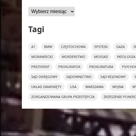
Archiwa
Tagi
A1
BMW
CZĘSTOCHOWA
EPSTEIN
GAZA
I
MORAWIECKI
MORDERSTWO
MOSSAD
PATOLOGIA
PREZYDENT
PROKURATOR
PROKURATURA
PSYCHO
SĄD OKRĘGOWY
SĄDOWNICTWO
SĄD REJONOWY
UKŁAD ZAMKNIĘTY
USA
WARSZAWA
WOJNA
W
ZORGANIZOWANA GRUPA PRZESTĘPCZA
ZRZESZENIE PONER