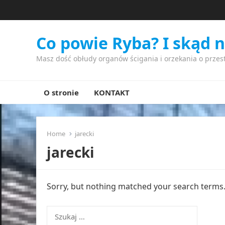
Co powie Ryba? I skąd 
Masz dość obłudy organów ścigania i orzekania o przes
O stronie
KONTAKT
Home
jarecki
jarecki
Sorry, but nothing matched your search terms. 
Szukaj: