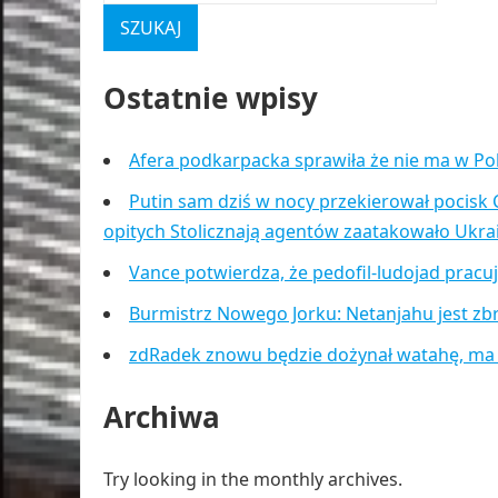
Ostatnie wpisy
Afera podkarpacka sprawiła że nie ma w Po
Putin sam dziś w nocy przekierował pocisk 
opitych Stolicznają agentów zaatakowało Ukr
Vance potwierdza, że pedofil-ludojad pracu
Burmistrz Nowego Jorku: Netanjahu jest zb
zdRadek znowu będzie dożynał watahę, ma
Archiwa
Try looking in the monthly archives.