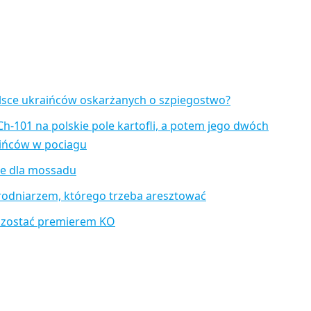
lsce ukraińców oskarżanych o szpiegostwo?
Ch-101 na polskie pole kartofli, a potem jego dwóch
aińców w pociagu
je dla mossadu
rodniarzem, którego trzeba aresztować
 zostać premierem KO