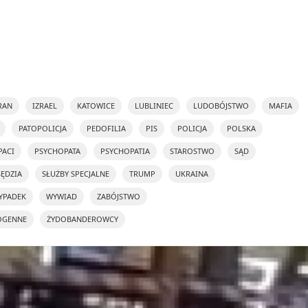
RAN
IZRAEL
KATOWICE
LUBLINIEC
LUDOBÓJSTWO
MAFIA
PATOPOLICJA
PEDOFILIA
PIS
POLICJA
POLSKA
PACI
PSYCHOPATA
PSYCHOPATIA
STAROSTWO
SĄD
SĘDZIA
SŁUŻBY SPECJALNE
TRUMP
UKRAINA
YPADEK
WYWIAD
ZABÓJSTWO
OGENNE
ŻYDOBANDEROWCY