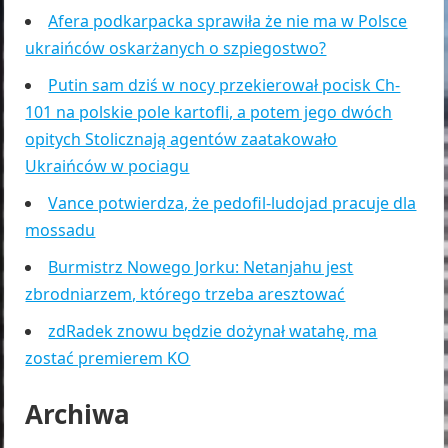
Afera podkarpacka sprawiła że nie ma w Polsce
ukraińców oskarżanych o szpiegostwo?
Putin sam dziś w nocy przekierował pocisk Ch-
101 na polskie pole kartofli, a potem jego dwóch
opitych Stolicznają agentów zaatakowało
Ukraińców w pociagu
Vance potwierdza, że pedofil-ludojad pracuje dla
mossadu
Burmistrz Nowego Jorku: Netanjahu jest
zbrodniarzem, którego trzeba aresztować
zdRadek znowu będzie dożynał watahę, ma
zostać premierem KO
Archiwa