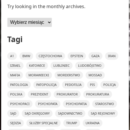
Try looking in the monthly archives.
Archiwa
Tagi
A1
BMW
CZĘSTOCHOWA
EPSTEIN
GAZA
IRAN
IZRAEL
KATOWICE
LUBLINIEC
LUDOBÓJSTWO
MAFIA
MORAWIECKI
MORDERSTWO
MOSSAD
PATOLOGIA
PATOPOLICJA
PEDOFILIA
PIS
POLICJA
POLSKA
PREZYDENT
PROKURATOR
PROKURATURA
PSYCHOPACI
PSYCHOPATA
PSYCHOPATIA
STAROSTWO
SĄD
SĄD OKRĘGOWY
SĄDOWNICTWO
SĄD REJONOWY
SĘDZIA
SŁUŻBY SPECJALNE
TRUMP
UKRAINA