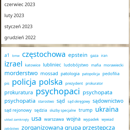
czerwiec 2023
luty 2023
styczeń 2023
grudzień 2022
częstochowa
epstein
a1
gaza
iran
bmw
izrael
lubliniec
ludobójstwo
katowice
mafia
morawiecki
morderstwo
mossad
patologia
pedofilia
patopolicja
policja
polska
pis
prezydent
prokurator
psychopaci
psychopata
prokuratura
psychopatia
sąd
sądownictwo
starostwo
sąd okręgowy
ukraina
trump
sąd rejonowy
sędzia
służby specjalne
usa
wojna
warszawa
wypadek
wywiad
układ zamknięty
zorganizowana grupa przestępcza
zabójstwo