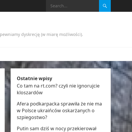
apewniamy dyskrecję (w miarę możliwości).
Ostatnie wpisy
Co tam na rt.com? czyli nie ignorujcie
kloszardów
Afera podkarpacka sprawiła że nie ma
w Polsce ukraińców oskarżanych o
szpiegostwo?
Putin sam dziś w nocy przekierował