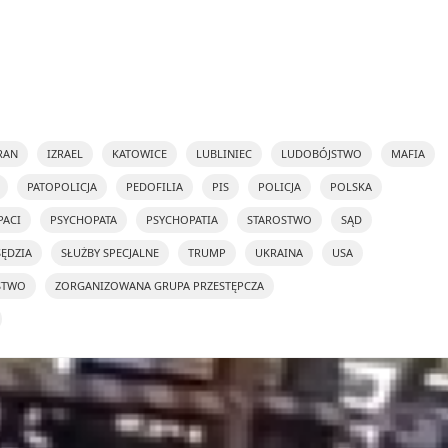
RAN
IZRAEL
KATOWICE
LUBLINIEC
LUDOBÓJSTWO
MAFIA
PATOPOLICJA
PEDOFILIA
PIS
POLICJA
POLSKA
PACI
PSYCHOPATA
PSYCHOPATIA
STAROSTWO
SĄD
SĘDZIA
SŁUŻBY SPECJALNE
TRUMP
UKRAINA
USA
STWO
ZORGANIZOWANA GRUPA PRZESTĘPCZA