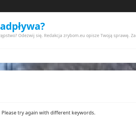
nadpływa?
tępstwo? Odezwij się. Redakcja zrybom.eu opisze Twoją sprawę. Z
Please try again with different keywords.