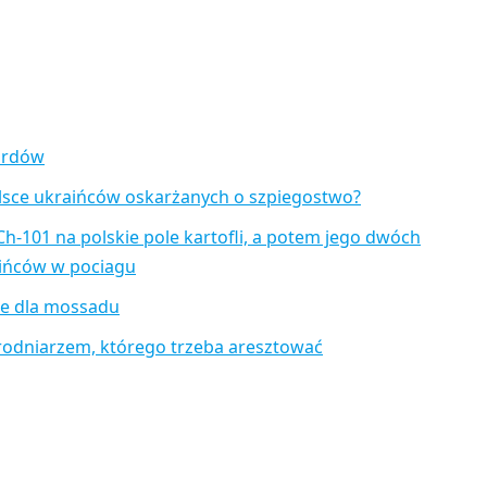
zardów
lsce ukraińców oskarżanych o szpiegostwo?
Ch-101 na polskie pole kartofli, a potem jego dwóch
aińców w pociagu
je dla mossadu
rodniarzem, którego trzeba aresztować