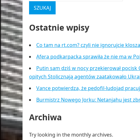
Ostatnie wpisy
Co tam na rt.com? czyli nie ignorujcie klos
Afera podkarpacka sprawiła że nie ma w Po
Putin sam dziś w nocy przekierował pocisk 
opitych Stolicznają agentów zaatakowało Ukr
Vance potwierdza, że pedofil-ludojad pracu
Burmistrz Nowego Jorku: Netanjahu jest zb
Archiwa
Try looking in the monthly archives.