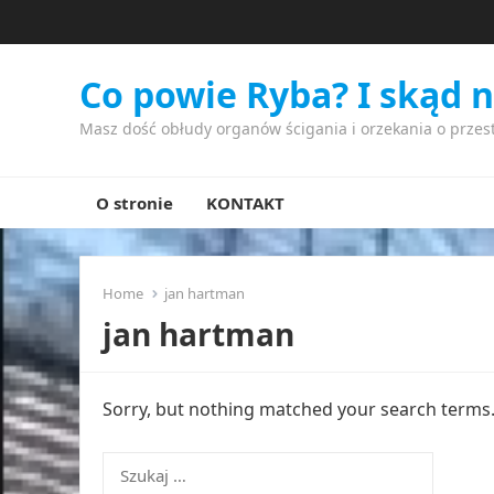
Co powie Ryba? I skąd 
Masz dość obłudy organów ścigania i orzekania o przes
O stronie
KONTAKT
Home
jan hartman
jan hartman
Sorry, but nothing matched your search terms. 
Szukaj: