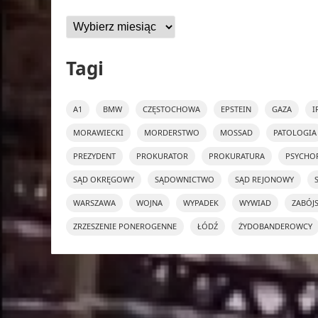
Archiwa
Tagi
A1
BMW
CZĘSTOCHOWA
EPSTEIN
GAZA
I
MORAWIECKI
MORDERSTWO
MOSSAD
PATOLOGIA
PREZYDENT
PROKURATOR
PROKURATURA
PSYCHO
SĄD OKRĘGOWY
SĄDOWNICTWO
SĄD REJONOWY
WARSZAWA
WOJNA
WYPADEK
WYWIAD
ZABÓJ
ZRZESZENIE PONEROGENNE
ŁÓDŹ
ŻYDOBANDEROWCY