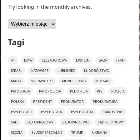
Try looking in the monthly archives.
Archiwa
Tagi
A1
BMW
CZĘSTOCHOWA
EPSTEIN
GAZA
IRAN
IZRAEL
KATOWICE
LUBLINIEC
LUDOBÓJSTWO
MAFIA
MORAWIECKI
MORDERSTWO
MOSSAD
PATOLOGIA
PATOPOLICJA
PEDOFILIA
PIS
POLICJA
POLSKA
PREZYDENT
PROKURATOR
PROKURATURA
PSYCHOPACI
PSYCHOPATA
PSYCHOPATIA
STAROSTWO
SĄD
SĄD OKRĘGOWY
SĄDOWNICTWO
SĄD REJONOWY
SĘDZIA
SŁUŻBY SPECJALNE
TRUMP
UKRAINA