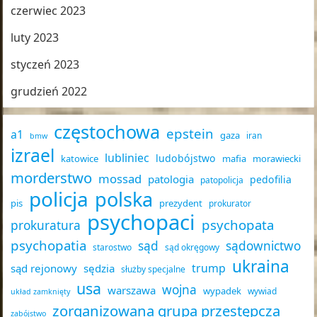
czerwiec 2023
luty 2023
styczeń 2023
grudzień 2022
częstochowa
epstein
a1
gaza
iran
bmw
izrael
lubliniec
ludobójstwo
katowice
mafia
morawiecki
morderstwo
mossad
patologia
pedofilia
patopolicja
policja
polska
pis
prezydent
prokurator
psychopaci
psychopata
prokuratura
psychopatia
sąd
sądownictwo
starostwo
sąd okręgowy
ukraina
trump
sąd rejonowy
sędzia
służby specjalne
usa
wojna
warszawa
wypadek
wywiad
układ zamknięty
zorganizowana grupa przestępcza
zabójstwo