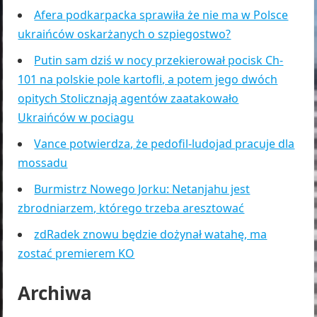
Afera podkarpacka sprawiła że nie ma w Polsce
ukraińców oskarżanych o szpiegostwo?
Putin sam dziś w nocy przekierował pocisk Ch-
101 na polskie pole kartofli, a potem jego dwóch
opitych Stolicznają agentów zaatakowało
Ukraińców w pociagu
Vance potwierdza, że pedofil-ludojad pracuje dla
mossadu
Burmistrz Nowego Jorku: Netanjahu jest
zbrodniarzem, którego trzeba aresztować
zdRadek znowu będzie dożynał watahę, ma
zostać premierem KO
Archiwa