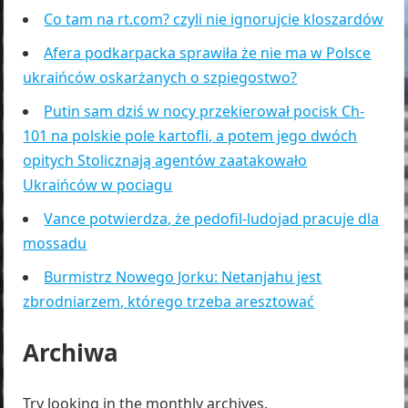
Co tam na rt.com? czyli nie ignorujcie kloszardów
Afera podkarpacka sprawiła że nie ma w Polsce
ukraińców oskarżanych o szpiegostwo?
Putin sam dziś w nocy przekierował pocisk Ch-
101 na polskie pole kartofli, a potem jego dwóch
opitych Stolicznają agentów zaatakowało
Ukraińców w pociagu
Vance potwierdza, że pedofil-ludojad pracuje dla
mossadu
Burmistrz Nowego Jorku: Netanjahu jest
zbrodniarzem, którego trzeba aresztować
Archiwa
Try looking in the monthly archives.