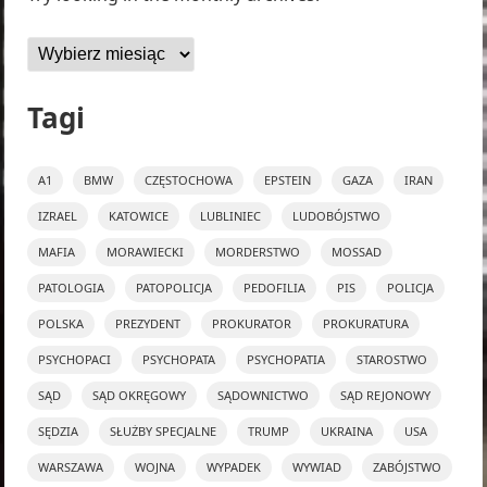
Archiwa
Tagi
A1
BMW
CZĘSTOCHOWA
EPSTEIN
GAZA
IRAN
IZRAEL
KATOWICE
LUBLINIEC
LUDOBÓJSTWO
MAFIA
MORAWIECKI
MORDERSTWO
MOSSAD
PATOLOGIA
PATOPOLICJA
PEDOFILIA
PIS
POLICJA
POLSKA
PREZYDENT
PROKURATOR
PROKURATURA
PSYCHOPACI
PSYCHOPATA
PSYCHOPATIA
STAROSTWO
SĄD
SĄD OKRĘGOWY
SĄDOWNICTWO
SĄD REJONOWY
SĘDZIA
SŁUŻBY SPECJALNE
TRUMP
UKRAINA
USA
WARSZAWA
WOJNA
WYPADEK
WYWIAD
ZABÓJSTWO