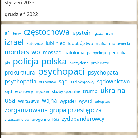
styczeń 2023
grudzień 2022
częstochowa
epstein
a1
gaza
iran
bmw
izrael
lubliniec
ludobójstwo
katowice
mafia
morawiecki
morderstwo
mossad
patologia
pedofilia
patopolicja
policja
polska
pis
prezydent
prokurator
psychopaci
psychopata
prokuratura
psychopatia
sąd
sądownictwo
starostwo
sąd okręgowy
ukraina
trump
sąd rejonowy
sędzia
służby specjalne
usa
wojna
warszawa
wypadek
wywiad
zabójstwo
zorganizowana grupa przestępcza
żydobanderowcy
zrzeszenie ponerogenne
łódź