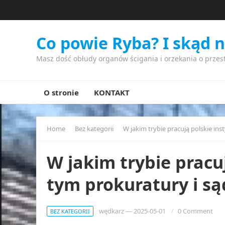
Co powie Ryba? I skąd 
Masz dość obłudy organów ścigania i orzekania o przes
O stronie
KONTAKT
Home
Bez kategorii
W jakim trybie pracują polskie ins
W jakim trybie pracuj
tym prokuratury i są
wędkarz
—
2025-05-01
0 Comment
BEZ KATEGORII