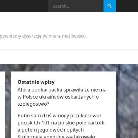
apewniamy dyskrecję (w miarę możliwości).
Ostatnie wpisy
Afera podkarpacka sprawiła że nie ma
w Polsce ukraińców oskarżanych o
szpiegostwo?
Putin sam dziś w nocy przekierował
pocisk Ch-101 na polskie pole kartofli,
a potem jego dwóch opitych
Stolicznają agentów zaatakowało