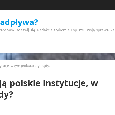
nadpływa?
tępstwo? Odezwij się. Redakcja zrybom.eu opisze Twoją sprawę. Z
tytucje, w tym prokuratury i sądy?
ą polskie instytucje, w
dy?