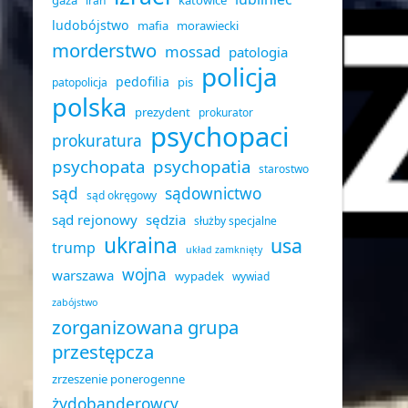
gaza
katowice
iran
ludobójstwo
mafia
morawiecki
morderstwo
mossad
patologia
policja
pedofilia
pis
patopolicja
polska
prezydent
prokurator
psychopaci
prokuratura
psychopata
psychopatia
starostwo
sąd
sądownictwo
sąd okręgowy
sąd rejonowy
sędzia
służby specjalne
ukraina
usa
trump
układ zamknięty
wojna
warszawa
wypadek
wywiad
zabójstwo
zorganizowana grupa
przestępcza
zrzeszenie ponerogenne
żydobanderowcy