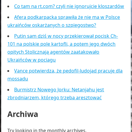
Co tam na rt.com? czyli nie ignorujcie kloszardów
Afera podkarpacka sprawiła że nie ma w Polsce
ukraińców oskarżanych o szpiegostwo?
Putin sam dziś w nocy przekierował pocisk Ch-
101 na polskie pole kartofli, a potem jego dwóch
opitych Stolicznają agentów zaatakowało
Ukraińców w pociagu
Vance potwierdza, że pedofil-ludojad pracuje dla
mossadu
Burmistrz Nowego Jorku: Netanjahu jest
zbrodniarzem, którego trzeba aresztować
Archiwa
Try looking in the monthly archives.