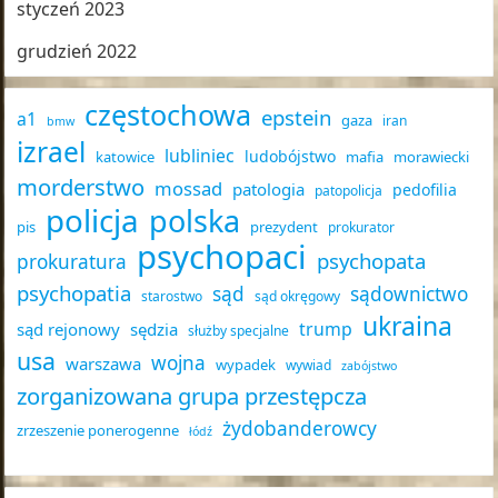
styczeń 2023
grudzień 2022
częstochowa
epstein
a1
gaza
iran
bmw
izrael
lubliniec
ludobójstwo
katowice
mafia
morawiecki
morderstwo
mossad
patologia
pedofilia
patopolicja
policja
polska
pis
prezydent
prokurator
psychopaci
psychopata
prokuratura
psychopatia
sąd
sądownictwo
starostwo
sąd okręgowy
ukraina
trump
sąd rejonowy
sędzia
służby specjalne
usa
wojna
warszawa
wypadek
wywiad
zabójstwo
zorganizowana grupa przestępcza
żydobanderowcy
zrzeszenie ponerogenne
łódź