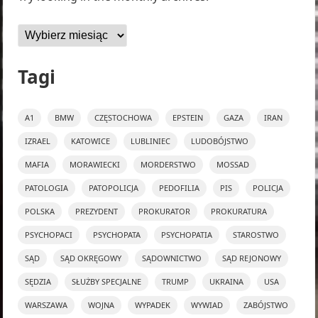
Archiwa
Tagi
A1
BMW
CZĘSTOCHOWA
EPSTEIN
GAZA
IRAN
IZRAEL
KATOWICE
LUBLINIEC
LUDOBÓJSTWO
MAFIA
MORAWIECKI
MORDERSTWO
MOSSAD
PATOLOGIA
PATOPOLICJA
PEDOFILIA
PIS
POLICJA
POLSKA
PREZYDENT
PROKURATOR
PROKURATURA
PSYCHOPACI
PSYCHOPATA
PSYCHOPATIA
STAROSTWO
SĄD
SĄD OKRĘGOWY
SĄDOWNICTWO
SĄD REJONOWY
SĘDZIA
SŁUŻBY SPECJALNE
TRUMP
UKRAINA
USA
WARSZAWA
WOJNA
WYPADEK
WYWIAD
ZABÓJSTWO