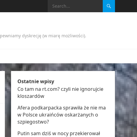
apewniamy dyskrecję (w miarę możliwości).
Ostatnie wpisy
Co tam na rt.com? czyli nie ignorujcie
kloszardów
Afera podkarpacka sprawiła że nie ma
w Polsce ukraińców oskarżanych o
szpiegostwo?
Putin sam dziś w nocy przekierował