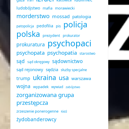
gaza
katowice
iran
ludobójstwo
mafia
morawiecki
morderstwo
mossad
patologia
policja
pedofilia
pis
patopolicja
polska
prezydent
prokurator
psychopaci
prokuratura
psychopata
psychopatia
starostwo
sąd
sądownictwo
sąd okręgowy
sąd rejonowy
sędzia
służby specjalne
ukraina
usa
trump
warszawa
wojna
wypadek
wywiad
zabójstwo
zorganizowana grupa
przestępcza
zrzeszenie ponerogenne
łódź
żydobanderowcy