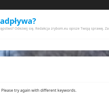
nadpływa?
tępstwo? Odezwij się. Redakcja zrybom.eu opisze Twoją sprawę. Z
Please try again with different keywords.