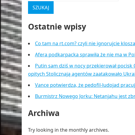
Ostatnie wpisy
Co tam na rt.com? czyli nie ignorujcie klos
Afera podkarpacka sprawiła że nie ma w Po
Putin sam dziś w nocy przekierował pocisk 
opitych Stolicznają agentów zaatakowało Ukr
Vance potwierdza, że pedofil-ludojad pracu
Burmistrz Nowego Jorku: Netanjahu jest zb
Archiwa
Try looking in the monthly archives.