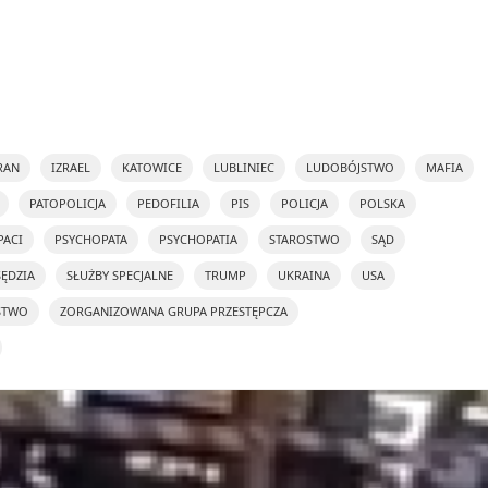
RAN
IZRAEL
KATOWICE
LUBLINIEC
LUDOBÓJSTWO
MAFIA
PATOPOLICJA
PEDOFILIA
PIS
POLICJA
POLSKA
PACI
PSYCHOPATA
PSYCHOPATIA
STAROSTWO
SĄD
SĘDZIA
SŁUŻBY SPECJALNE
TRUMP
UKRAINA
USA
STWO
ZORGANIZOWANA GRUPA PRZESTĘPCZA