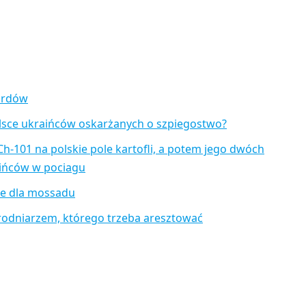
zardów
lsce ukraińców oskarżanych o szpiegostwo?
Ch-101 na polskie pole kartofli, a potem jego dwóch
aińców w pociagu
je dla mossadu
rodniarzem, którego trzeba aresztować