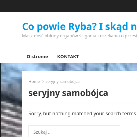
Co powie Ryba? I skąd 
Masz dość obłudy organów ścigania i orzekania o przes
O stronie
KONTAKT
Home
seryjny samobójca
seryjny samobójca
Sorry, but nothing matched your search terms. 
Szukaj: