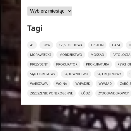
Archiwa
Tagi
A1
BMW
CZĘSTOCHOWA
EPSTEIN
GAZA
I
MORAWIECKI
MORDERSTWO
MOSSAD
PATOLOGIA
PREZYDENT
PROKURATOR
PROKURATURA
PSYCHO
SĄD OKRĘGOWY
SĄDOWNICTWO
SĄD REJONOWY
WARSZAWA
WOJNA
WYPADEK
WYWIAD
ZABÓJ
ZRZESZENIE PONEROGENNE
ŁÓDŹ
ŻYDOBANDEROWCY