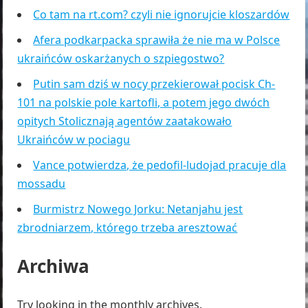
Co tam na rt.com? czyli nie ignorujcie kloszardów
Afera podkarpacka sprawiła że nie ma w Polsce
ukraińców oskarżanych o szpiegostwo?
Putin sam dziś w nocy przekierował pocisk Ch-
101 na polskie pole kartofli, a potem jego dwóch
opitych Stolicznają agentów zaatakowało
Ukraińców w pociagu
Vance potwierdza, że pedofil-ludojad pracuje dla
mossadu
Burmistrz Nowego Jorku: Netanjahu jest
zbrodniarzem, którego trzeba aresztować
Archiwa
Try looking in the monthly archives.