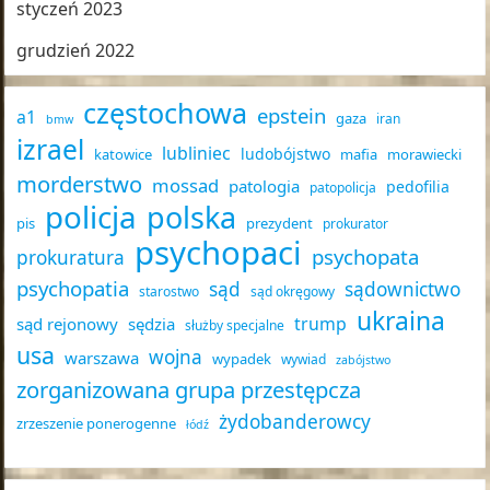
styczeń 2023
grudzień 2022
częstochowa
epstein
a1
gaza
iran
bmw
izrael
lubliniec
ludobójstwo
katowice
mafia
morawiecki
morderstwo
mossad
patologia
pedofilia
patopolicja
policja
polska
pis
prezydent
prokurator
psychopaci
psychopata
prokuratura
psychopatia
sąd
sądownictwo
starostwo
sąd okręgowy
ukraina
trump
sąd rejonowy
sędzia
służby specjalne
usa
wojna
warszawa
wypadek
wywiad
zabójstwo
zorganizowana grupa przestępcza
żydobanderowcy
zrzeszenie ponerogenne
łódź