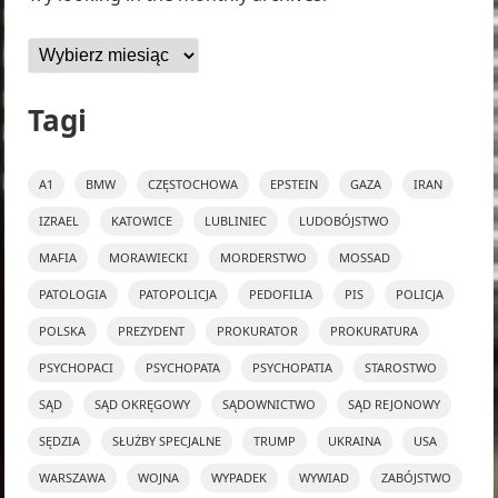
Archiwa
Tagi
A1
BMW
CZĘSTOCHOWA
EPSTEIN
GAZA
IRAN
IZRAEL
KATOWICE
LUBLINIEC
LUDOBÓJSTWO
MAFIA
MORAWIECKI
MORDERSTWO
MOSSAD
PATOLOGIA
PATOPOLICJA
PEDOFILIA
PIS
POLICJA
POLSKA
PREZYDENT
PROKURATOR
PROKURATURA
PSYCHOPACI
PSYCHOPATA
PSYCHOPATIA
STAROSTWO
SĄD
SĄD OKRĘGOWY
SĄDOWNICTWO
SĄD REJONOWY
SĘDZIA
SŁUŻBY SPECJALNE
TRUMP
UKRAINA
USA
WARSZAWA
WOJNA
WYPADEK
WYWIAD
ZABÓJSTWO