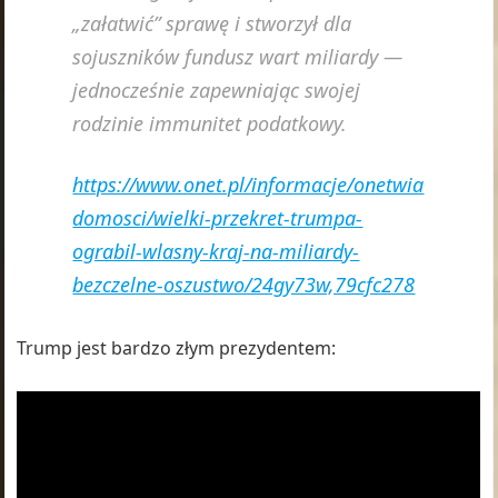
„załatwić” sprawę i stworzył dla
sojuszników fundusz wart miliardy —
jednocześnie zapewniając swojej
rodzinie immunitet podatkowy.
https://www.onet.pl/informacje/onetwia
domosci/wielki-przekret-trumpa-
ograbil-wlasny-kraj-na-miliardy-
bezczelne-oszustwo/24gy73w,79cfc278
Trump jest bardzo złym prezydentem: