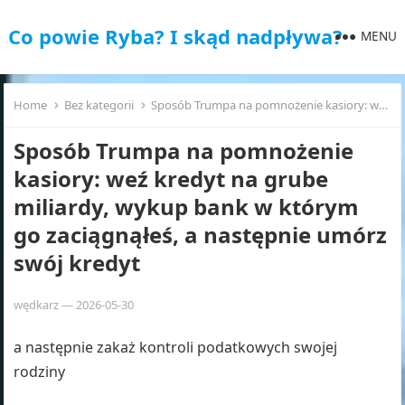
Co powie Ryba? I skąd nadpływa?
MENU
Home
Bez kategorii
Sposób Trumpa na pomnożenie kasiory: weź kredyt na grube miliardy, wykup bank w którym go zaciągnąłeś, a następnie umórz swój kredyt
Sposób Trumpa na pomnożenie
kasiory: weź kredyt na grube
miliardy, wykup bank w którym
go zaciągnąłeś, a następnie umórz
swój kredyt
wędkarz
—
2026-05-30
a następnie zakaż kontroli podatkowych swojej
rodziny