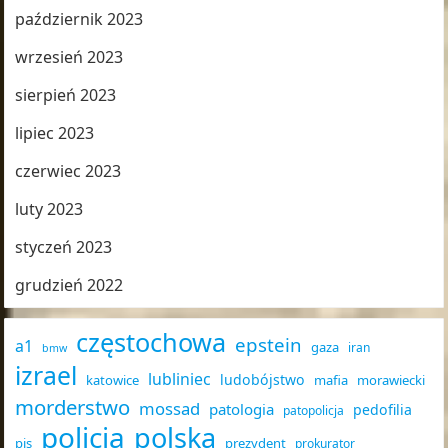
październik 2023
wrzesień 2023
sierpień 2023
lipiec 2023
czerwiec 2023
luty 2023
styczeń 2023
grudzień 2022
częstochowa
epstein
a1
gaza
iran
bmw
izrael
lubliniec
ludobójstwo
katowice
mafia
morawiecki
morderstwo
mossad
patologia
pedofilia
patopolicja
policja
polska
pis
prezydent
prokurator