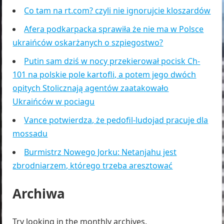
Co tam na rt.com? czyli nie ignorujcie kloszardów
Afera podkarpacka sprawiła że nie ma w Polsce
ukraińców oskarżanych o szpiegostwo?
Putin sam dziś w nocy przekierował pocisk Ch-
101 na polskie pole kartofli, a potem jego dwóch
opitych Stolicznają agentów zaatakowało
Ukraińców w pociagu
Vance potwierdza, że pedofil-ludojad pracuje dla
mossadu
Burmistrz Nowego Jorku: Netanjahu jest
zbrodniarzem, którego trzeba aresztować
Archiwa
Try looking in the monthly archives.