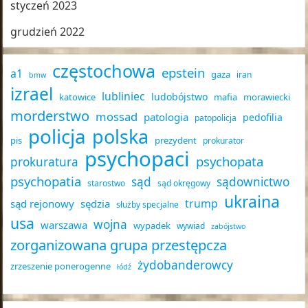
styczeń 2023
grudzień 2022
częstochowa
epstein
a1
gaza
iran
bmw
izrael
lubliniec
ludobójstwo
katowice
mafia
morawiecki
morderstwo
mossad
patologia
pedofilia
patopolicja
policja
polska
pis
prezydent
prokurator
psychopaci
psychopata
prokuratura
psychopatia
sąd
sądownictwo
starostwo
sąd okręgowy
ukraina
trump
sąd rejonowy
sędzia
służby specjalne
usa
wojna
warszawa
wypadek
wywiad
zabójstwo
zorganizowana grupa przestępcza
żydobanderowcy
zrzeszenie ponerogenne
łódź