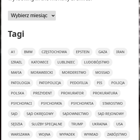
Archiwa
Tagi
A1
BMW
CZĘSTOCHOWA
EPSTEIN
GAZA
IRAN
IZRAEL
KATOWICE
LUBLINIEC
LUDOBÓJSTWO
MAFIA
MORAWIECKI
MORDERSTWO
MOSSAD
PATOLOGIA
PATOPOLICJA
PEDOFILIA
PIS
POLICJA
POLSKA
PREZYDENT
PROKURATOR
PROKURATURA
PSYCHOPACI
PSYCHOPATA
PSYCHOPATIA
STAROSTWO
SĄD
SĄD OKRĘGOWY
SĄDOWNICTWO
SĄD REJONOWY
SĘDZIA
SŁUŻBY SPECJALNE
TRUMP
UKRAINA
USA
WARSZAWA
WOJNA
WYPADEK
WYWIAD
ZABÓJSTWO