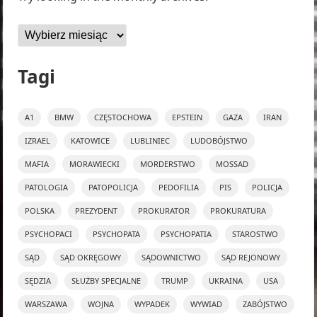
Archiwa
Tagi
A1
BMW
CZĘSTOCHOWA
EPSTEIN
GAZA
IRAN
IZRAEL
KATOWICE
LUBLINIEC
LUDOBÓJSTWO
MAFIA
MORAWIECKI
MORDERSTWO
MOSSAD
PATOLOGIA
PATOPOLICJA
PEDOFILIA
PIS
POLICJA
POLSKA
PREZYDENT
PROKURATOR
PROKURATURA
PSYCHOPACI
PSYCHOPATA
PSYCHOPATIA
STAROSTWO
SĄD
SĄD OKRĘGOWY
SĄDOWNICTWO
SĄD REJONOWY
SĘDZIA
SŁUŻBY SPECJALNE
TRUMP
UKRAINA
USA
WARSZAWA
WOJNA
WYPADEK
WYWIAD
ZABÓJSTWO