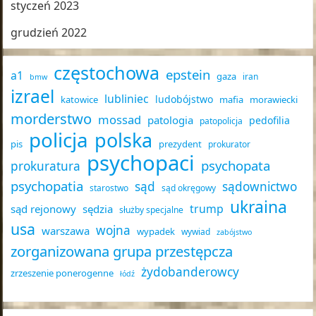
styczeń 2023
grudzień 2022
częstochowa
epstein
a1
gaza
iran
bmw
izrael
lubliniec
ludobójstwo
katowice
mafia
morawiecki
morderstwo
mossad
patologia
pedofilia
patopolicja
policja
polska
pis
prezydent
prokurator
psychopaci
psychopata
prokuratura
psychopatia
sąd
sądownictwo
starostwo
sąd okręgowy
ukraina
trump
sąd rejonowy
sędzia
służby specjalne
usa
wojna
warszawa
wypadek
wywiad
zabójstwo
zorganizowana grupa przestępcza
żydobanderowcy
zrzeszenie ponerogenne
łódź