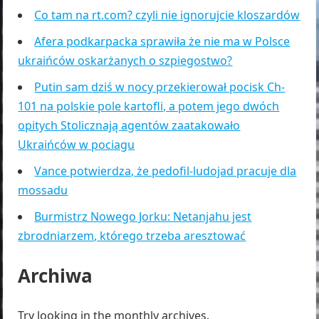
Co tam na rt.com? czyli nie ignorujcie kloszardów
Afera podkarpacka sprawiła że nie ma w Polsce
ukraińców oskarżanych o szpiegostwo?
Putin sam dziś w nocy przekierował pocisk Ch-
101 na polskie pole kartofli, a potem jego dwóch
opitych Stolicznają agentów zaatakowało
Ukraińców w pociagu
Vance potwierdza, że pedofil-ludojad pracuje dla
mossadu
Burmistrz Nowego Jorku: Netanjahu jest
zbrodniarzem, którego trzeba aresztować
Archiwa
Try looking in the monthly archives.