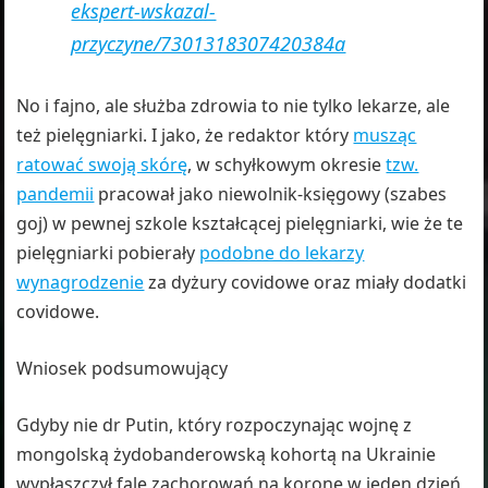
ekspert-wskazal-
przyczyne/7301318307420384a
No i fajno, ale służba zdrowia to nie tylko lekarze, ale
też pielęgniarki. I jako, że redaktor który
musząc
ratować swoją skórę
, w schyłkowym okresie
tzw.
pandemii
pracował jako niewolnik-księgowy (szabes
goj) w pewnej szkole kształcącej pielęgniarki, wie że te
pielęgniarki pobierały
podobne do lekarzy
wynagrodzenie
za dyżury covidowe oraz miały dodatki
covidowe.
Wniosek podsumowujący
Gdyby nie dr Putin, który rozpoczynając wojnę z
mongolską żydobanderowską kohortą na Ukrainie
wypłaszczył falę zachorowań na koronę w jeden dzień,