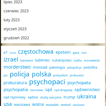
lipiec 2023
czerwiec 2023
luty 2023
styczeń 2023
grudzień 2022
częstochowa
epstein
a1
gaza
iran
bmw
izrael
lubliniec
ludobójstwo
katowice
mafia
morawiecki
morderstwo
mossad
patologia
pedofilia
patopolicja
policja
polska
pis
prezydent
prokurator
psychopaci
psychopata
prokuratura
psychopatia
sąd
sądownictwo
starostwo
sąd okręgowy
ukraina
trump
sąd rejonowy
sędzia
służby specjalne
usa
wojna
warszawa
wypadek
wywiad
zabójstwo