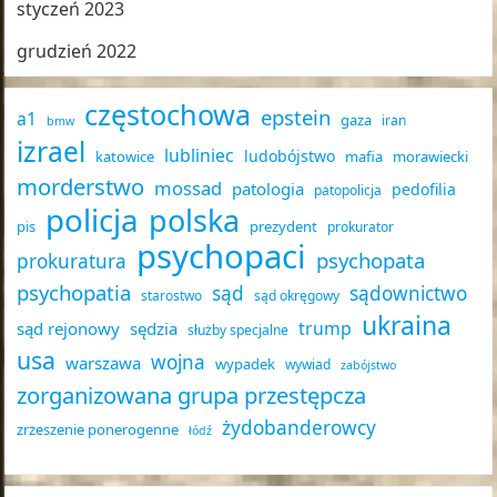
styczeń 2023
grudzień 2022
częstochowa
epstein
a1
gaza
iran
bmw
izrael
lubliniec
ludobójstwo
katowice
mafia
morawiecki
morderstwo
mossad
patologia
pedofilia
patopolicja
policja
polska
pis
prezydent
prokurator
psychopaci
psychopata
prokuratura
psychopatia
sąd
sądownictwo
starostwo
sąd okręgowy
ukraina
trump
sąd rejonowy
sędzia
służby specjalne
usa
wojna
warszawa
wypadek
wywiad
zabójstwo
zorganizowana grupa przestępcza
żydobanderowcy
zrzeszenie ponerogenne
łódź