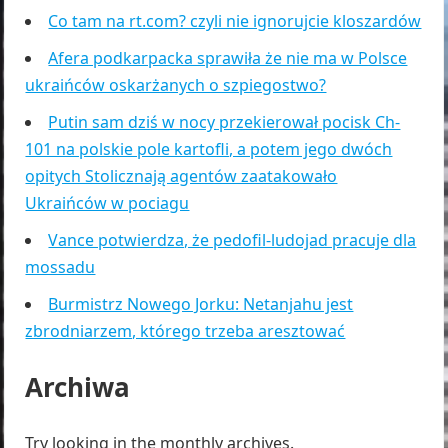
Co tam na rt.com? czyli nie ignorujcie kloszardów
Afera podkarpacka sprawiła że nie ma w Polsce
ukraińców oskarżanych o szpiegostwo?
Putin sam dziś w nocy przekierował pocisk Ch-
101 na polskie pole kartofli, a potem jego dwóch
opitych Stolicznają agentów zaatakowało
Ukraińców w pociagu
Vance potwierdza, że pedofil-ludojad pracuje dla
mossadu
Burmistrz Nowego Jorku: Netanjahu jest
zbrodniarzem, którego trzeba aresztować
Archiwa
Try looking in the monthly archives.