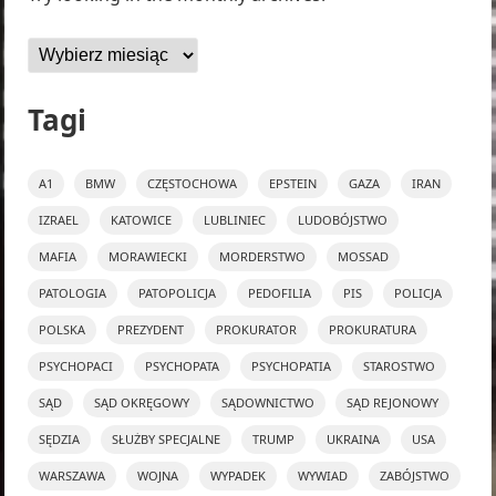
Archiwa
Tagi
A1
BMW
CZĘSTOCHOWA
EPSTEIN
GAZA
IRAN
IZRAEL
KATOWICE
LUBLINIEC
LUDOBÓJSTWO
MAFIA
MORAWIECKI
MORDERSTWO
MOSSAD
PATOLOGIA
PATOPOLICJA
PEDOFILIA
PIS
POLICJA
POLSKA
PREZYDENT
PROKURATOR
PROKURATURA
PSYCHOPACI
PSYCHOPATA
PSYCHOPATIA
STAROSTWO
SĄD
SĄD OKRĘGOWY
SĄDOWNICTWO
SĄD REJONOWY
SĘDZIA
SŁUŻBY SPECJALNE
TRUMP
UKRAINA
USA
WARSZAWA
WOJNA
WYPADEK
WYWIAD
ZABÓJSTWO