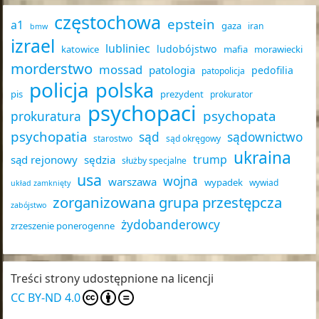
częstochowa
epstein
a1
gaza
iran
bmw
izrael
lubliniec
ludobójstwo
katowice
mafia
morawiecki
morderstwo
mossad
patologia
pedofilia
patopolicja
policja
polska
pis
prezydent
prokurator
psychopaci
psychopata
prokuratura
psychopatia
sąd
sądownictwo
starostwo
sąd okręgowy
ukraina
trump
sąd rejonowy
sędzia
służby specjalne
usa
wojna
warszawa
wypadek
wywiad
układ zamknięty
zorganizowana grupa przestępcza
zabójstwo
żydobanderowcy
zrzeszenie ponerogenne
Treści strony udostępnione na licencji
CC BY-ND 4.0