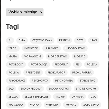
Archiwa
Tagi
A1
BMW
CZĘSTOCHOWA
EPSTEIN
GAZA
IRAN
IZRAEL
KATOWICE
LUBLINIEC
LUDOBÓJSTWO
MAFIA
MORAWIECKI
MORDERSTWO
MOSSAD
PATOLOGIA
PATOPOLICJA
PEDOFILIA
PIS
POLICJA
POLSKA
PREZYDENT
PROKURATOR
PROKURATURA
PSYCHOPACI
PSYCHOPATA
PSYCHOPATIA
STAROSTWO
SĄD
SĄD OKRĘGOWY
SĄDOWNICTWO
SĄD REJONOWY
SĘDZIA
SŁUŻBY SPECJALNE
TRUMP
UKRAINA
USA
WARSZAWA
WOJNA
WYPADEK
WYWIAD
ZABÓJSTWO