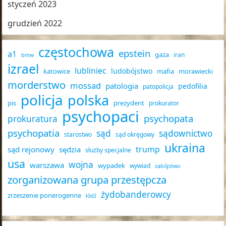
styczeń 2023
grudzień 2022
częstochowa
epstein
a1
gaza
iran
bmw
izrael
lubliniec
ludobójstwo
katowice
mafia
morawiecki
morderstwo
mossad
patologia
pedofilia
patopolicja
policja
polska
pis
prezydent
prokurator
psychopaci
psychopata
prokuratura
psychopatia
sąd
sądownictwo
starostwo
sąd okręgowy
ukraina
trump
sąd rejonowy
sędzia
służby specjalne
usa
wojna
warszawa
wypadek
wywiad
zabójstwo
zorganizowana grupa przestępcza
żydobanderowcy
zrzeszenie ponerogenne
łódź