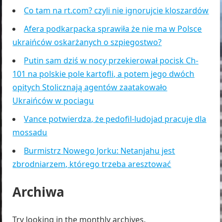
Co tam na rt.com? czyli nie ignorujcie kloszardów
Afera podkarpacka sprawiła że nie ma w Polsce
ukraińców oskarżanych o szpiegostwo?
Putin sam dziś w nocy przekierował pocisk Ch-
101 na polskie pole kartofli, a potem jego dwóch
opitych Stolicznają agentów zaatakowało
Ukraińców w pociagu
Vance potwierdza, że pedofil-ludojad pracuje dla
mossadu
Burmistrz Nowego Jorku: Netanjahu jest
zbrodniarzem, którego trzeba aresztować
Archiwa
Try looking in the monthly archives.