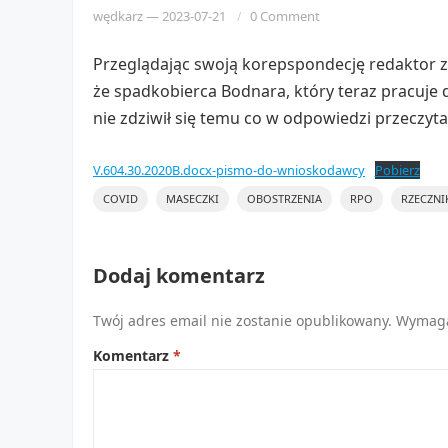
wędkarz
—
2023-07-21
0 Comment
Przeglądając swoją korepspondecję redaktor zry
że spadkobierca Bodnara, który teraz pracuje d
nie zdziwił się temu co w odpowiedzi przeczyta
V.604.30.2020B.docx-pismo-do-wnioskodawcy
Pobierz
COVID
MASECZKI
OBOSTRZENIA
RPO
RZECZNI
Dodaj komentarz
Twój adres email nie zostanie opublikowany.
Wymaga
Komentarz
*