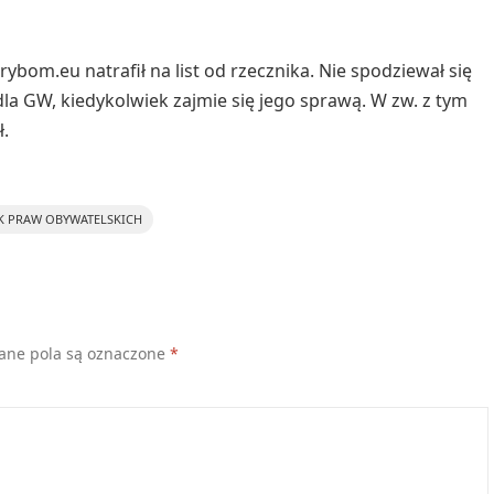
bom.eu natrafił na list od rzecznika. Nie spodziewał się
la GW, kiedykolwiek zajmie się jego sprawą. W zw. z tym
ł.
K PRAW OBYWATELSKICH
ne pola są oznaczone
*