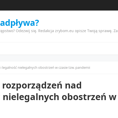
nadpływa?
tępstwo? Odezwij się. Redakcja zrybom.eu opisze Twoją sprawę. Z
legalność nielegalnych obostrzeń w czasie tzw. pandemii
 rozporządzeń nad
 nielegalnych obostrzeń w