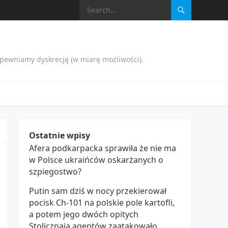
apewniamy dyskrecję (w miarę możliwości).
Ostatnie wpisy
Afera podkarpacka sprawiła że nie ma
w Polsce ukraińców oskarżanych o
szpiegostwo?
Putin sam dziś w nocy przekierował
pocisk Ch-101 na polskie pole kartofli,
a potem jego dwóch opitych
Stolicznają agentów zaatakowało