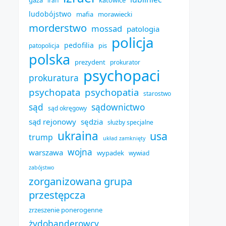
gaza
katowice
iran
ludobójstwo
mafia
morawiecki
morderstwo
mossad
patologia
policja
pedofilia
pis
patopolicja
polska
prezydent
prokurator
psychopaci
prokuratura
psychopata
psychopatia
starostwo
sąd
sądownictwo
sąd okręgowy
sąd rejonowy
sędzia
służby specjalne
ukraina
usa
trump
układ zamknięty
wojna
warszawa
wypadek
wywiad
zabójstwo
zorganizowana grupa
przestępcza
zrzeszenie ponerogenne
żydobanderowcy