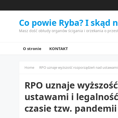
Co powie Ryba? I skąd 
Masz dość obłudy organów ścigania i orzekania o przes
O stronie
KONTAKT
Home
RPO uznaje wyższość rozporządzeń nad ustawami i 
RPO uznaje wyższość
ustawami i legalność
czasie tzw. pandemii