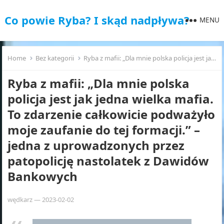
Co powie Ryba? I skąd nadpływa?
MENU
Home
Bez kategorii
Ryba z mafii: „Dla mnie polska policja jest jak jedna wielka mafia. To zdarzenie całkowicie podważyło moje zaufanie do tej formacji.” – jedna z uprowadzonych przez patopolicję nastolatek z Dawidów Bankowych
Ryba z mafii: „Dla mnie polska
policja jest jak jedna wielka mafia.
To zdarzenie całkowicie podważyło
moje zaufanie do tej formacji.” –
jedna z uprowadzonych przez
patopolicję nastolatek z Dawidów
Bankowych
wędkarz
—
2023-02-02