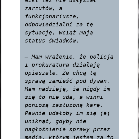
Nikt też nie usłyszał 
zarzutów, a 
funkcjonariusze, 
odpowiedzialni za tę 
sytuację, wciąż mają 
status świadków.

— Mam wrażenie, że policja 
i prokuratura działają 
opieszale. Że chcą tę 
sprawą zamieść pod dywan. 
Mam nadzieję, że nigdy im 
się to nie uda, a winni 
poniosą zasłużoną karę. 
Pewnie udałoby im się jej 
uniknąć, gdyby nie 
nagłośnienie sprawy przez 
media, którym jestem za to 