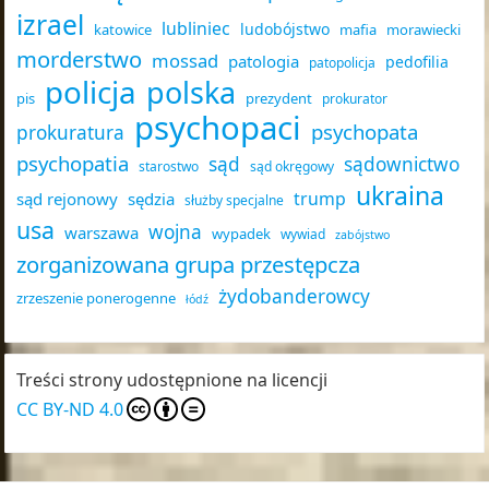
izrael
lubliniec
ludobójstwo
katowice
mafia
morawiecki
morderstwo
mossad
patologia
pedofilia
patopolicja
policja
polska
pis
prezydent
prokurator
psychopaci
psychopata
prokuratura
psychopatia
sąd
sądownictwo
starostwo
sąd okręgowy
ukraina
trump
sąd rejonowy
sędzia
służby specjalne
usa
wojna
warszawa
wypadek
wywiad
zabójstwo
zorganizowana grupa przestępcza
żydobanderowcy
zrzeszenie ponerogenne
łódź
Treści strony udostępnione na licencji
CC BY-ND 4.0