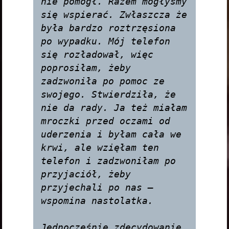
nie pomógł. Razem mogłyśmy 
się wspierać. Zwłaszcza że 
była bardzo roztrzęsiona 
po wypadku. Mój telefon 
się rozładował, więc 
poprosiłam, żeby 
zadzwoniła po pomoc ze 
swojego. Stwierdziła, że 
nie da rady. Ja też miałam 
mroczki przed oczami od 
uderzenia i byłam cała we 
krwi, ale wzięłam ten 
telefon i zadzwoniłam po 
przyjaciół, żeby 
przyjechali po nas — 
wspomina nastolatka.

Jednocześnie zdecydowanie 