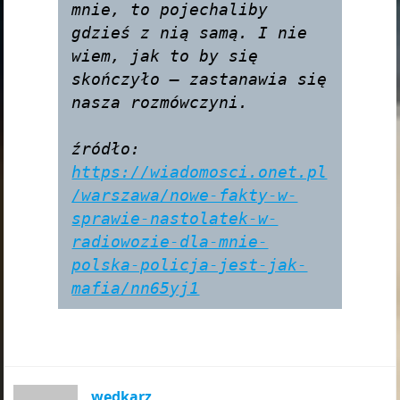
mnie, to pojechaliby 
gdzieś z nią samą. I nie 
wiem, jak to by się 
skończyło — zastanawia się 
nasza rozmówczyni.

źródło: 
https://wiadomosci.onet.pl
/warszawa/nowe-fakty-w-
sprawie-nastolatek-w-
radiowozie-dla-mnie-
polska-policja-jest-jak-
mafia/nn65yj1
wędkarz