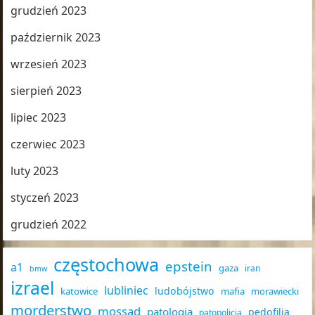
grudzień 2023
październik 2023
wrzesień 2023
sierpień 2023
lipiec 2023
czerwiec 2023
luty 2023
styczeń 2023
grudzień 2022
częstochowa
epstein
a1
gaza
iran
bmw
izrael
lubliniec
ludobójstwo
katowice
mafia
morawiecki
morderstwo
mossad
patologia
pedofilia
patopolicja