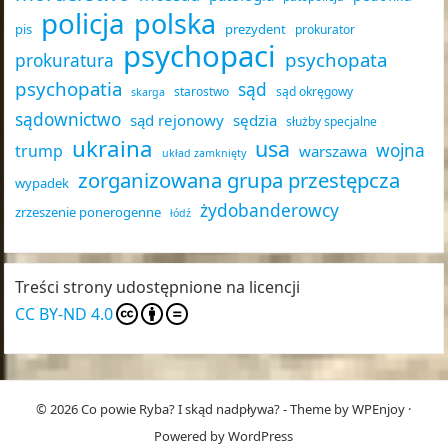
policja
polska
pis
prezydent
prokurator
psychopaci
psychopata
prokuratura
psychopatia
sąd
starostwo
sąd okręgowy
skarga
sądownictwo
sąd rejonowy
sędzia
służby specjalne
ukraina
usa
wojna
trump
warszawa
układ zamknięty
zorganizowana grupa przestępcza
wypadek
żydobanderowcy
zrzeszenie ponerogenne
łódź
Treści strony udostępnione na licencji
CC BY-ND 4.0
© 2026
Co powie Ryba? I skąd nadpływa?
- Theme by
WPEnjoy
·
Powered by
WordPress