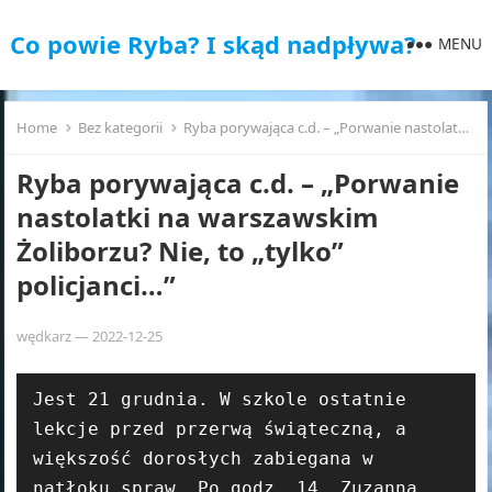
Co powie Ryba? I skąd nadpływa?
MENU
Home
Bez kategorii
Ryba porywająca c.d. – „Porwanie nastolatki na warszawskim Żoliborzu? Nie, to „tylko” policjanci…”
Ryba porywająca c.d. – „Porwanie
nastolatki na warszawskim
Żoliborzu? Nie, to „tylko”
policjanci…”
wędkarz
—
2022-12-25
Jest 21 grudnia. W szkole ostatnie 
lekcje przed przerwą świąteczną, a 
większość dorosłych zabiegana w 
natłoku spraw. Po godz. 14, Zuzanna 