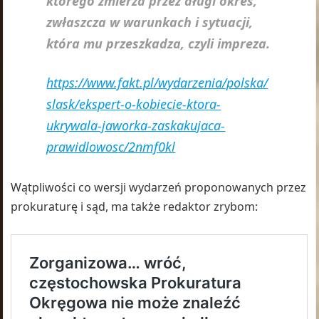
którego zmierza przez długi okres,
zwłaszcza w warunkach i sytuacji,
która mu przeszkadza, czyli impreza.
https://www.fakt.pl/wydarzenia/polska/
slask/ekspert-o-kobiecie-ktora-
ukrywala-jaworka-zaskakujaca-
prawidlowosc/2nmf0kl
Wątpliwości co wersji wydarzeń proponowanych przez
prokuraturę i sąd, ma także redaktor zrybom: