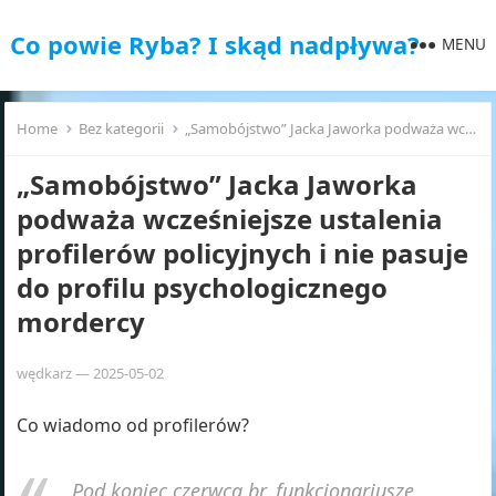
Co powie Ryba? I skąd nadpływa?
MENU
Home
Bez kategorii
„Samobójstwo” Jacka Jaworka podważa wcześniejsze ustalenia profilerów policyjnych i nie pasuje do profilu psychologicznego mordercy
„Samobójstwo” Jacka Jaworka
podważa wcześniejsze ustalenia
profilerów policyjnych i nie pasuje
do profilu psychologicznego
mordercy
wędkarz
—
2025-05-02
Co wiadomo od profilerów?
Pod koniec czerwca br. funkcjonariusze