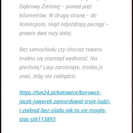
Dąbrowy Zielonej – ponad pięć
kilometrów. W drugą stronę – do
Koniecpola, skąd odjeżdżają pociągi –
prawie dwa razy dalej.
Bez samochodu czy chociaż roweru
trudno się stamtąd wydostać. Na
piechotę? Lasy zarośnięte, trzeba je
znać, żeby nie zabłądzić.
https://tvn24.pl/katowice/borowce-
jacek-jaworek-zamordowal-troje-ludzi-
i-zniknal-bez-sladu-jak-to-sie-moglo-
stac-st6113893