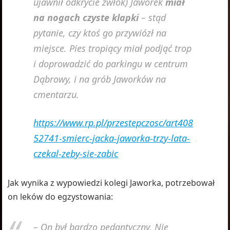
ujawnił odkrycie zwłok) Jaworek
miał
na nogach czyste klapki
– stąd
pytanie, czy ktoś go przywiózł na
miejsce. Pies tropiący miał podjąć trop
i doprowadzić do parkingu w centrum
Dąbrowy, i na grób Jaworków na
cmentarzu.
https://www.rp.pl/przestepczosc/art408
52741-smierc-jacka-jaworka-trzy-lata-
czekal-zeby-sie-zabic
Jak wynika z wypowiedzi kolegi Jaworka, potrzebował
on leków do egzystowania:
– On był bardzo pedantyczny. Nie