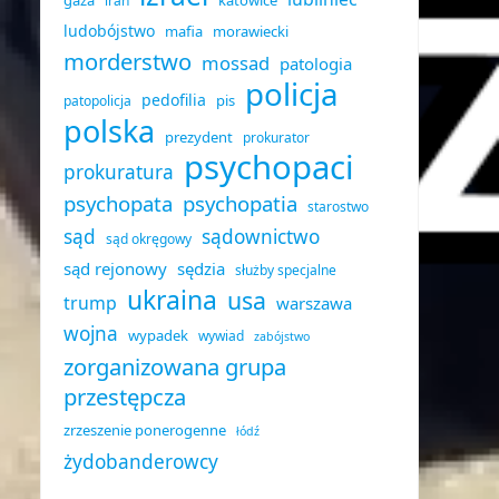
gaza
katowice
iran
ludobójstwo
mafia
morawiecki
morderstwo
mossad
patologia
policja
pedofilia
pis
patopolicja
polska
prezydent
prokurator
psychopaci
prokuratura
psychopata
psychopatia
starostwo
sąd
sądownictwo
sąd okręgowy
sąd rejonowy
sędzia
służby specjalne
ukraina
usa
trump
warszawa
wojna
wypadek
wywiad
zabójstwo
zorganizowana grupa
przestępcza
zrzeszenie ponerogenne
łódź
żydobanderowcy