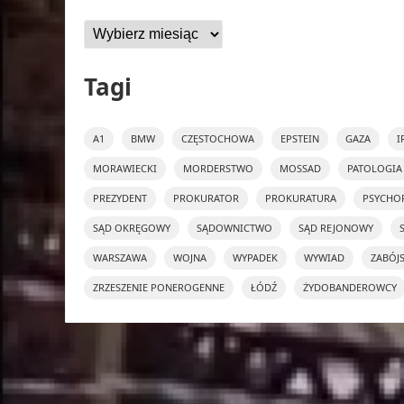
Archiwa
Tagi
A1
BMW
CZĘSTOCHOWA
EPSTEIN
GAZA
I
MORAWIECKI
MORDERSTWO
MOSSAD
PATOLOGIA
PREZYDENT
PROKURATOR
PROKURATURA
PSYCHO
SĄD OKRĘGOWY
SĄDOWNICTWO
SĄD REJONOWY
WARSZAWA
WOJNA
WYPADEK
WYWIAD
ZABÓJ
ZRZESZENIE PONEROGENNE
ŁÓDŹ
ŻYDOBANDEROWCY