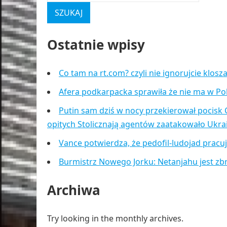
Ostatnie wpisy
Co tam na rt.com? czyli nie ignorujcie klos
Afera podkarpacka sprawiła że nie ma w Po
Putin sam dziś w nocy przekierował pocisk 
opitych Stolicznają agentów zaatakowało Ukr
Vance potwierdza, że pedofil-ludojad pracu
Burmistrz Nowego Jorku: Netanjahu jest zb
Archiwa
Try looking in the monthly archives.