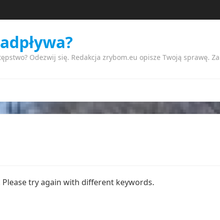
nadpływa?
tępstwo? Odezwij się. Redakcja zrybom.eu opisze Twoją sprawę. Z
Please try again with different keywords.