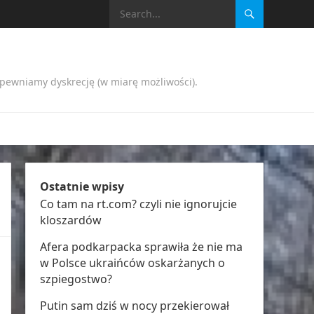
apewniamy dyskrecję (w miarę możliwości).
Ostatnie wpisy
Co tam na rt.com? czyli nie ignorujcie
kloszardów
Afera podkarpacka sprawiła że nie ma
w Polsce ukraińców oskarżanych o
szpiegostwo?
Putin sam dziś w nocy przekierował