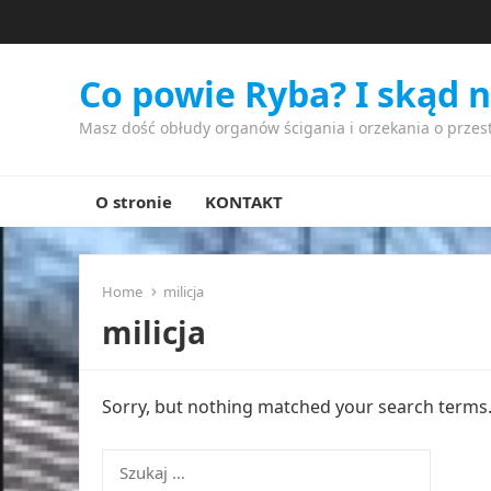
Co powie Ryba? I skąd 
Masz dość obłudy organów ścigania i orzekania o przes
O stronie
KONTAKT
Home
milicja
milicja
Sorry, but nothing matched your search terms. 
Szukaj: