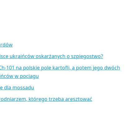
zardów
lsce ukraińców oskarżanych o szpiegostwo?
Ch-101 na polskie pole kartofli, a potem jego dwóch
aińców w pociagu
je dla mossadu
rodniarzem, którego trzeba aresztować