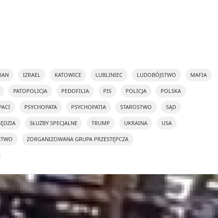
RAN
IZRAEL
KATOWICE
LUBLINIEC
LUDOBÓJSTWO
MAFIA
PATOPOLICJA
PEDOFILIA
PIS
POLICJA
POLSKA
PACI
PSYCHOPATA
PSYCHOPATIA
STAROSTWO
SĄD
SĘDZIA
SŁUŻBY SPECJALNE
TRUMP
UKRAINA
USA
STWO
ZORGANIZOWANA GRUPA PRZESTĘPCZA