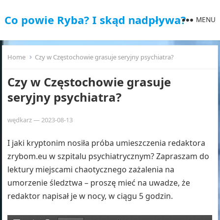
Co powie Ryba? I skąd nadpływa?
MENU
Home
Czy w Częstochowie grasuje seryjny psychiatra?
Czy w Częstochowie grasuje
seryjny psychiatra?
wędkarz
—
2023-08-13
I jaki kryptonim nosiła próba umieszczenia redaktora
zrybom.eu w szpitalu psychiatrycznym? Zapraszam do
lektury miejscami chaotycznego zażalenia na
umorzenie śledztwa – proszę mieć na uwadze, że
redaktor napisał je w nocy, w ciągu 5 godzin.