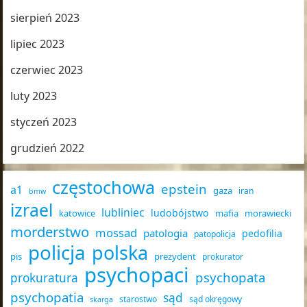
sierpień 2023
lipiec 2023
czerwiec 2023
luty 2023
styczeń 2023
grudzień 2022
częstochowa
epstein
a1
gaza
iran
bmw
izrael
lubliniec
ludobójstwo
katowice
mafia
morawiecki
morderstwo
mossad
patologia
pedofilia
patopolicja
policja
polska
pis
prezydent
prokurator
psychopaci
psychopata
prokuratura
psychopatia
sąd
starostwo
sąd okręgowy
skarga