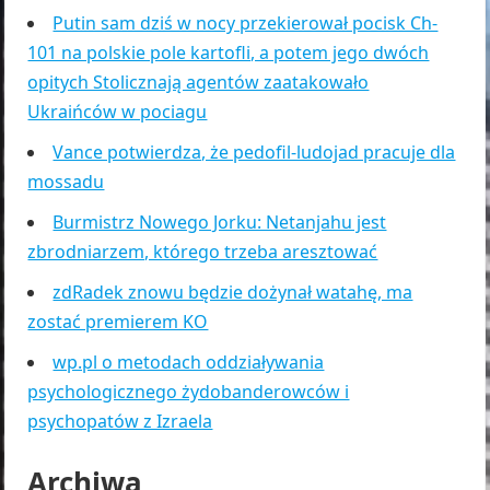
Putin sam dziś w nocy przekierował pocisk Ch-
101 na polskie pole kartofli, a potem jego dwóch
opitych Stolicznają agentów zaatakowało
Ukraińców w pociagu
Vance potwierdza, że pedofil-ludojad pracuje dla
mossadu
Burmistrz Nowego Jorku: Netanjahu jest
zbrodniarzem, którego trzeba aresztować
zdRadek znowu będzie dożynał watahę, ma
zostać premierem KO
wp.pl o metodach oddziaływania
psychologicznego żydobanderowców i
psychopatów z Izraela
Archiwa