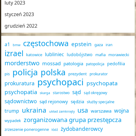
luty 2023
styczeń 2023
grudzień 2022
częstochowa
epstein
a1
gaza
iran
bmw
izrael
lubliniec
ludobójstwo
katowice
mafia
morawiecki
morderstwo
mossad
patologia
pedofilia
patopolicja
policja
polska
pis
prezydent
prokurator
psychopaci
psychopata
prokuratura
psychopatia
sąd
starostwo
sąd okręgowy
skarga
sądownictwo
sąd rejonowy
sędzia
służby specjalne
ukraina
usa
wojna
trump
warszawa
układ zamknięty
zorganizowana grupa przestępcza
wypadek
żydobanderowcy
zrzeszenie ponerogenne
łódź