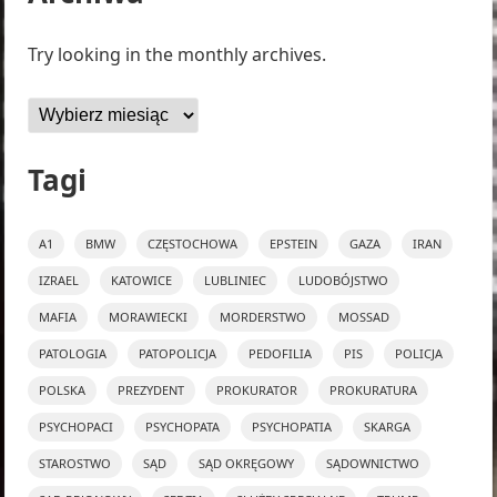
Try looking in the monthly archives.
Archiwa
Tagi
A1
BMW
CZĘSTOCHOWA
EPSTEIN
GAZA
IRAN
IZRAEL
KATOWICE
LUBLINIEC
LUDOBÓJSTWO
MAFIA
MORAWIECKI
MORDERSTWO
MOSSAD
PATOLOGIA
PATOPOLICJA
PEDOFILIA
PIS
POLICJA
POLSKA
PREZYDENT
PROKURATOR
PROKURATURA
PSYCHOPACI
PSYCHOPATA
PSYCHOPATIA
SKARGA
STAROSTWO
SĄD
SĄD OKRĘGOWY
SĄDOWNICTWO