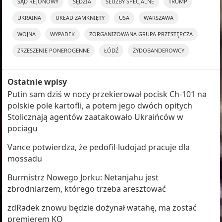
SĄD REJONOWY
SĘDZIA
SŁUŻBY SPECJALNE
TRUMP
UKRAINA
UKŁAD ZAMKNIĘTY
USA
WARSZAWA
WOJNA
WYPADEK
ZORGANIZOWANA GRUPA PRZESTĘPCZA
ZRZESZENIE PONEROGENNE
ŁÓDŹ
ŻYDOBANDEROWCY
Ostatnie wpisy
Putin sam dziś w nocy przekierował pocisk Ch-101 na
polskie pole kartofli, a potem jego dwóch opitych
Stolicznają agentów zaatakowało Ukraińców w
pociagu
Vance potwierdza, że pedofil-ludojad pracuje dla
mossadu
Burmistrz Nowego Jorku: Netanjahu jest
zbrodniarzem, którego trzeba aresztować
zdRadek znowu będzie dożynał watahę, ma zostać
premierem KO