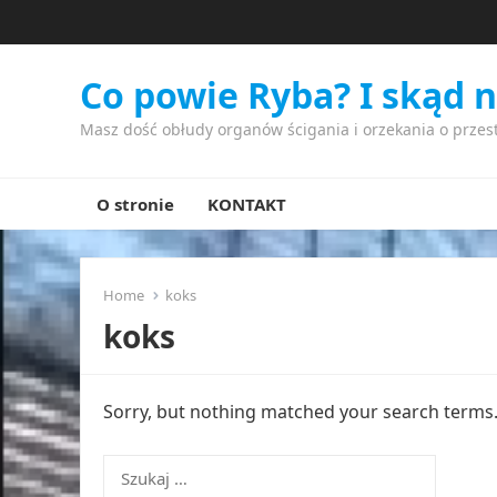
Co powie Ryba? I skąd 
Masz dość obłudy organów ścigania i orzekania o przes
O stronie
KONTAKT
Home
koks
koks
Sorry, but nothing matched your search terms. 
Szukaj: