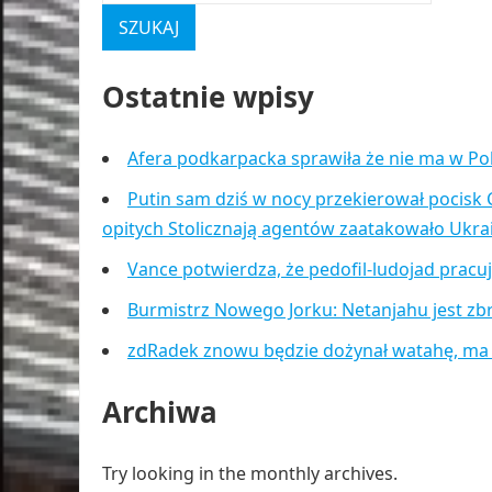
Ostatnie wpisy
Afera podkarpacka sprawiła że nie ma w Po
Putin sam dziś w nocy przekierował pocisk 
opitych Stolicznają agentów zaatakowało Ukr
Vance potwierdza, że pedofil-ludojad pracu
Burmistrz Nowego Jorku: Netanjahu jest zb
zdRadek znowu będzie dożynał watahę, ma
Archiwa
Try looking in the monthly archives.