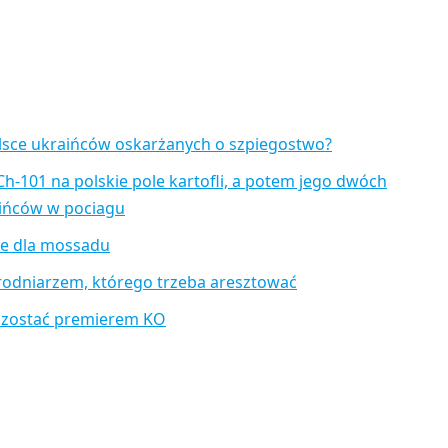
lsce ukraińców oskarżanych o szpiegostwo?
Ch-101 na polskie pole kartofli, a potem jego dwóch
aińców w pociagu
je dla mossadu
rodniarzem, którego trzeba aresztować
 zostać premierem KO