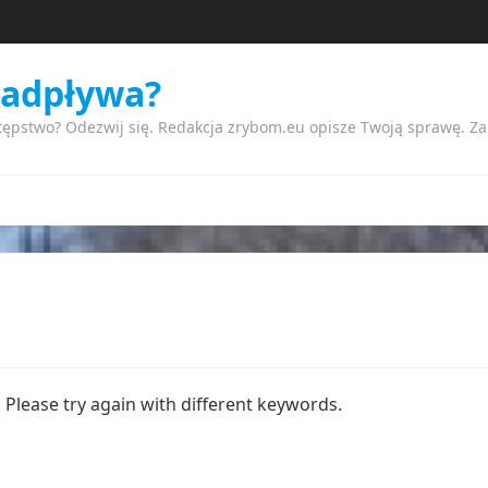
nadpływa?
tępstwo? Odezwij się. Redakcja zrybom.eu opisze Twoją sprawę. Z
Please try again with different keywords.