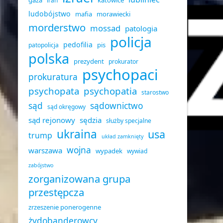
gaza
katowice
iran
ludobójstwo
mafia
morawiecki
morderstwo
mossad
patologia
policja
pedofilia
pis
patopolicja
polska
prezydent
prokurator
psychopaci
prokuratura
psychopata
psychopatia
starostwo
sąd
sądownictwo
sąd okręgowy
sąd rejonowy
sędzia
służby specjalne
ukraina
usa
trump
układ zamknięty
wojna
warszawa
wypadek
wywiad
zabójstwo
zorganizowana grupa
przestępcza
zrzeszenie ponerogenne
żydobanderowcy