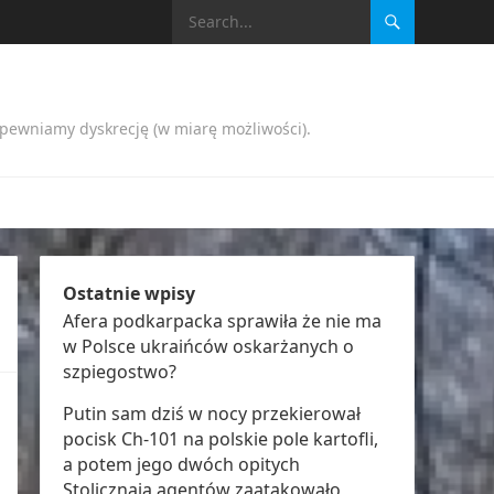
apewniamy dyskrecję (w miarę możliwości).
Ostatnie wpisy
Afera podkarpacka sprawiła że nie ma
w Polsce ukraińców oskarżanych o
szpiegostwo?
Putin sam dziś w nocy przekierował
pocisk Ch-101 na polskie pole kartofli,
a potem jego dwóch opitych
Stolicznają agentów zaatakowało