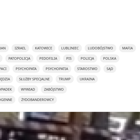
RAN
IZRAEL
KATOWICE
LUBLINIEC
LUDOBÓJSTWO
MAFIA
PATOPOLICJA
PEDOFILIA
PIS
POLICJA
POLSKA
PACI
PSYCHOPATA
PSYCHOPATIA
STAROSTWO
SĄD
SĘDZIA
SŁUŻBY SPECJALNE
TRUMP
UKRAINA
YPADEK
WYWIAD
ZABÓJSTWO
OGENNE
ŻYDOBANDEROWCY