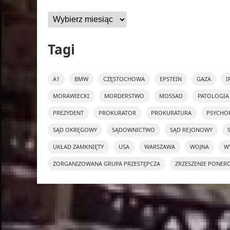
Archiwa
Tagi
A1
BMW
CZĘSTOCHOWA
EPSTEIN
GAZA
I
MORAWIECKI
MORDERSTWO
MOSSAD
PATOLOGIA
PREZYDENT
PROKURATOR
PROKURATURA
PSYCHO
SĄD OKRĘGOWY
SĄDOWNICTWO
SĄD REJONOWY
UKŁAD ZAMKNIĘTY
USA
WARSZAWA
WOJNA
W
ZORGANIZOWANA GRUPA PRZESTĘPCZA
ZRZESZENIE PONER