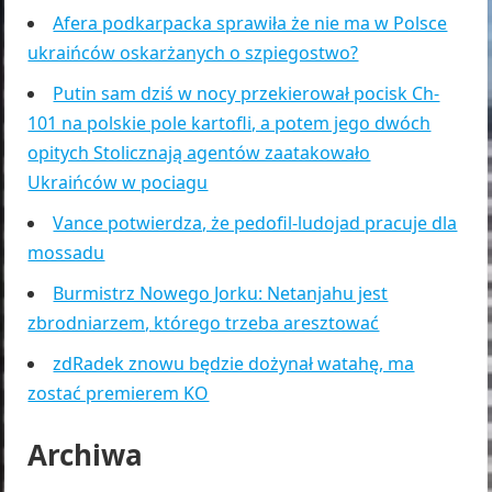
Afera podkarpacka sprawiła że nie ma w Polsce
ukraińców oskarżanych o szpiegostwo?
Putin sam dziś w nocy przekierował pocisk Ch-
101 na polskie pole kartofli, a potem jego dwóch
opitych Stolicznają agentów zaatakowało
Ukraińców w pociagu
Vance potwierdza, że pedofil-ludojad pracuje dla
mossadu
Burmistrz Nowego Jorku: Netanjahu jest
zbrodniarzem, którego trzeba aresztować
zdRadek znowu będzie dożynał watahę, ma
zostać premierem KO
Archiwa