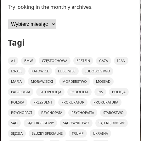
Try looking in the monthly archives.
Archiwa
Tagi
A1
BMW
CZĘSTOCHOWA
EPSTEIN
GAZA
IRAN
IZRAEL
KATOWICE
LUBLINIEC
LUDOBÓJSTWO
MAFIA
MORAWIECKI
MORDERSTWO
MOSSAD
PATOLOGIA
PATOPOLICJA
PEDOFILIA
PIS
POLICJA
POLSKA
PREZYDENT
PROKURATOR
PROKURATURA
PSYCHOPACI
PSYCHOPATA
PSYCHOPATIA
STAROSTWO
SĄD
SĄD OKRĘGOWY
SĄDOWNICTWO
SĄD REJONOWY
SĘDZIA
SŁUŻBY SPECJALNE
TRUMP
UKRAINA