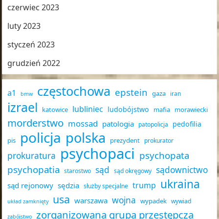
czerwiec 2023
luty 2023
styczeń 2023
grudzień 2022
częstochowa
epstein
a1
gaza
iran
bmw
izrael
lubliniec
ludobójstwo
katowice
mafia
morawiecki
morderstwo
mossad
patologia
pedofilia
patopolicja
policja
polska
pis
prezydent
prokurator
psychopaci
psychopata
prokuratura
psychopatia
sąd
sądownictwo
starostwo
sąd okręgowy
ukraina
trump
sąd rejonowy
sędzia
służby specjalne
usa
wojna
warszawa
wypadek
wywiad
układ zamknięty
zorganizowana grupa przestępcza
zabójstwo