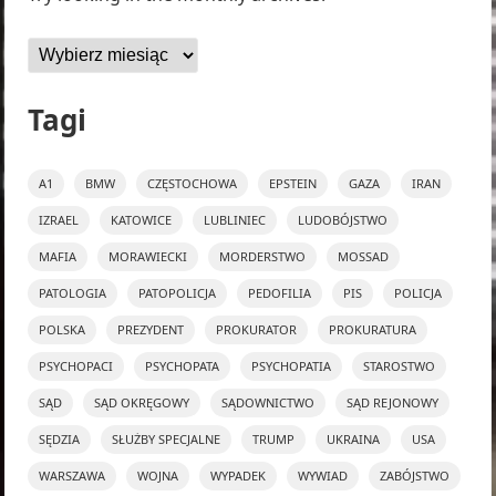
Archiwa
Tagi
A1
BMW
CZĘSTOCHOWA
EPSTEIN
GAZA
IRAN
IZRAEL
KATOWICE
LUBLINIEC
LUDOBÓJSTWO
MAFIA
MORAWIECKI
MORDERSTWO
MOSSAD
PATOLOGIA
PATOPOLICJA
PEDOFILIA
PIS
POLICJA
POLSKA
PREZYDENT
PROKURATOR
PROKURATURA
PSYCHOPACI
PSYCHOPATA
PSYCHOPATIA
STAROSTWO
SĄD
SĄD OKRĘGOWY
SĄDOWNICTWO
SĄD REJONOWY
SĘDZIA
SŁUŻBY SPECJALNE
TRUMP
UKRAINA
USA
WARSZAWA
WOJNA
WYPADEK
WYWIAD
ZABÓJSTWO