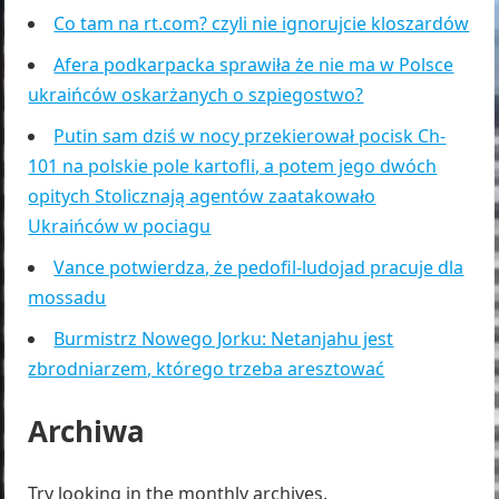
Co tam na rt.com? czyli nie ignorujcie kloszardów
Afera podkarpacka sprawiła że nie ma w Polsce
ukraińców oskarżanych o szpiegostwo?
Putin sam dziś w nocy przekierował pocisk Ch-
101 na polskie pole kartofli, a potem jego dwóch
opitych Stolicznają agentów zaatakowało
Ukraińców w pociagu
Vance potwierdza, że pedofil-ludojad pracuje dla
mossadu
Burmistrz Nowego Jorku: Netanjahu jest
zbrodniarzem, którego trzeba aresztować
Archiwa
Try looking in the monthly archives.