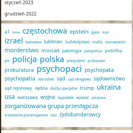
styczeń 2023
grudzień 2022
częstochowa
epstein
a1
gaza
iran
bmw
izrael
lubliniec
ludobójstwo
katowice
mafia
morawiecki
morderstwo
mossad
patologia
pedofilia
patopolicja
policja
polska
pis
prezydent
prokurator
psychopaci
psychopata
prokuratura
psychopatia
sąd
sądownictwo
starostwo
sąd okręgowy
ukraina
trump
sąd rejonowy
sędzia
służby specjalne
usa
wojna
warszawa
wypadek
wywiad
zabójstwo
zorganizowana grupa przestępcza
żydobanderowcy
zrzeszenie ponerogenne
łódź