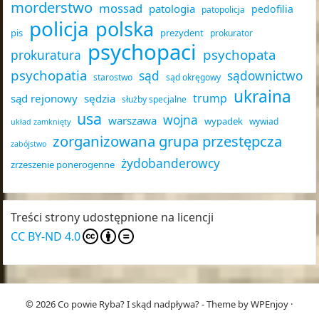
morderstwo
mossad
patologia
pedofilia
patopolicja
policja
polska
pis
prezydent
prokurator
psychopaci
psychopata
prokuratura
psychopatia
sąd
sądownictwo
starostwo
sąd okręgowy
ukraina
trump
sąd rejonowy
sędzia
służby specjalne
usa
wojna
warszawa
wypadek
wywiad
układ zamknięty
zorganizowana grupa przestępcza
zabójstwo
żydobanderowcy
zrzeszenie ponerogenne
Treści strony udostępnione na licencji
CC BY-ND 4.0
© 2026
Co powie Ryba? I skąd nadpływa?
- Theme by
WPEnjoy
·