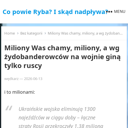
Co powie Ryba? I skąd nadpływa?
MENU
Home
Bez kategorii
Miliony Was chamy, miliony, a wg żydobanderowców na wojnie giną tylko ruscy
Miliony Was chamy, miliony, a wg
żydobanderowców na wojnie giną
tylko ruscy
wędkarz
—
2026-06-13
i to milionami:
Ukraińskie wojska eliminują 1300
najeźdźców w ciągu doby – łączne
straty Rosji przekroczyły 1,38 miliona