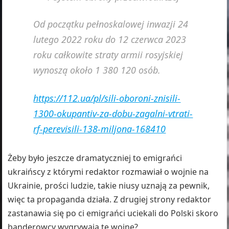
Od początku pełnoskalowej inwazji 24
lutego 2022 roku do 12 czerwca 2023
roku całkowite straty armii rosyjskiej
wynoszą około 1 380 120 osób.
https://112.ua/pl/sili-oboroni-znisili-
1300-okupantiv-za-dobu-zagalni-vtrati-
rf-perevisili-138-miljona-168410
Żeby było jeszcze dramatyczniej to emigrańci
ukraińscy z którymi redaktor rozmawiał o wojnie na
Ukrainie, prości ludzie, takie niusy uznają za pewnik,
więc ta propaganda działa. Z drugiej strony redaktor
zastanawia się po ci emigrańci uciekali do Polski skoro
banderowcy wygrywają tę wojnę?