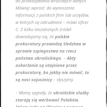
do przekazywania wrażliwych danych.
Mówiąc wprost: do wynoszenia
informacji z polskich firm lub urzędów,
w których są zatrudnieni – mówi oficer
C. Z kilku niezależnych źródeł
dowiadujemy się, że
polskie
prokuratury prowadzą śledztwa w
sprawie szpiegostwa na rzecz
państwa ukraińskiego
. –
Akty
oskarżenia są utajniane przez
prokuraturę, bo jakby nie mówić, to
są nasi sojusznicy
– słyszymy.
– Mamy sygnały, że
ukraińskie służby
starają się werbować Polaków,
którzy jadą na Ukrainę z pomocą