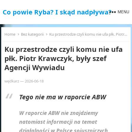
Co powie Ryba? I skąd nadpływa?
MENU
Home
Bez kategorii
Ku przestrodze czyli komu nie ufa płk. Piotr Krawczyk, były szef Agencji Wywiadu
Ku przestrodze czyli komu nie ufa
płk. Piotr Krawczyk, były szef
Agencji Wywiadu
wędkarz
—
2026-06-18
Tego nie ma w raporcie ABW
W raporcie ABW nie znajdziemy
natomiast informacji na temat
działalności w Polsce sojuszniczych