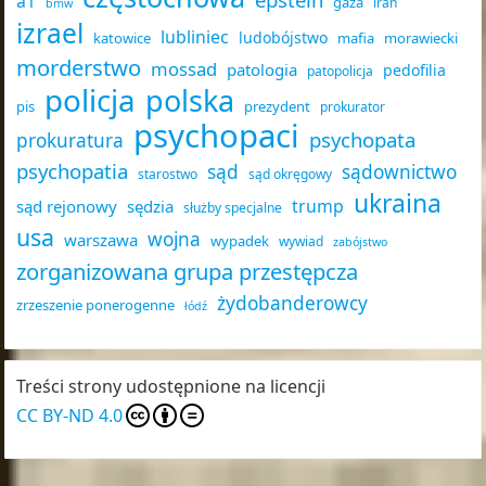
a1
gaza
iran
bmw
izrael
lubliniec
ludobójstwo
katowice
mafia
morawiecki
morderstwo
mossad
patologia
pedofilia
patopolicja
policja
polska
pis
prezydent
prokurator
psychopaci
psychopata
prokuratura
psychopatia
sąd
sądownictwo
starostwo
sąd okręgowy
ukraina
trump
sąd rejonowy
sędzia
służby specjalne
usa
wojna
warszawa
wypadek
wywiad
zabójstwo
zorganizowana grupa przestępcza
żydobanderowcy
zrzeszenie ponerogenne
łódź
Treści strony udostępnione na licencji
CC BY-ND 4.0