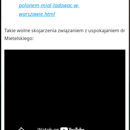
polonem-mial-ladowac-w-
warszawie.html
Takie wolne skojarzenia związaniem z uspokajaniem dr
Mietelskiego: