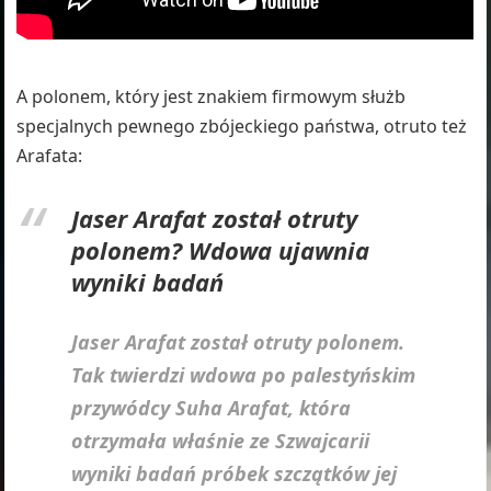
A polonem, który jest znakiem firmowym służb
specjalnych pewnego zbójeckiego państwa, otruto też
Arafata:
Jaser Arafat został otruty
polonem? Wdowa ujawnia
wyniki badań
Jaser Arafat został otruty polonem.
Tak twierdzi wdowa po palestyńskim
przywódcy Suha Arafat, która
otrzymała właśnie ze Szwajcarii
wyniki badań próbek szczątków jej