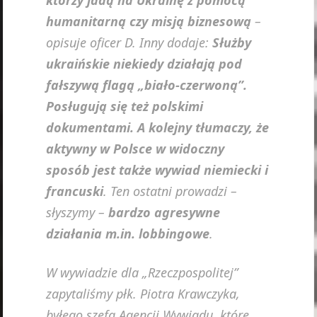
humanitarną czy misją biznesową
–
opisuje oficer D. Inny dodaje:
Służby
ukraińskie niekiedy działają pod
fałszywą flagą „biało-czerwoną”.
Posługują się też polskimi
dokumentami. A kolejny tłumaczy, że
aktywny w Polsce w widoczny
sposób jest także wywiad niemiecki i
francuski
. Ten ostatni prowadzi –
słyszymy –
bardzo agresywne
działania m.in. lobbingowe
.
W wywiadzie dla „Rzeczpospolitej”
zapytaliśmy płk. Piotra Krawczyka,
byłego szefa Agencji Wywiadu, które