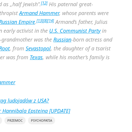
[12]
as „half Jewish”.
His paternal great-
thropist
Armand Hammer
, whose parents were
[13]
[8]
[14]
Russian Empire
.
Armand’s father, Julius
early activist in the
U.S. Communist Party
in
t-grandmother was the
Russian
-born actress and
Root
, from
Sevastopol
, the daughter of a tsarist
her was from
Texas
, while his mother’s family is
_Hammer
rąg ludojadów z USA?
r Hannibala Epsteina [UPDATE]
PRZEMOC
PSYCHOPATIA