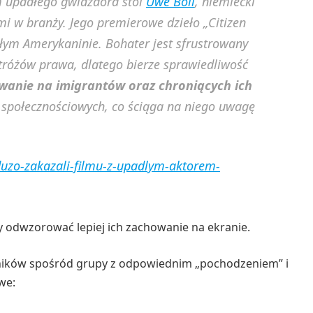
m upadłego gwiazdora stoi
Uwe Boll
, niemiecki
mi w branży. Jego premierowe dzieło „Citizen
kłym Amerykaninie. Bohater jest sfrustrowany
stróżów prawa, dlatego bierze sprawiedliwość
wanie na imigrantów oraz chroniących ich
 społecznościowych, co ściąga na niego uwagę
-duzo-zakazali-filmu-z-upadlym-aktorem-
 odwzorować lepiej ich zachowanie na ekranie.
ników spośród grupy z odpowiednim „pochodzeniem” i
we: