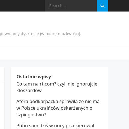
apewniamy dyskrecję (w miarę możliwości).
Ostatnie wpisy
Co tam na rt.com? czyli nie ignorujcie
kloszardów
Afera podkarpacka sprawiła że nie ma
w Polsce ukraińców oskarżanych o
szpiegostwo?
Putin sam dziś w nocy przekierował