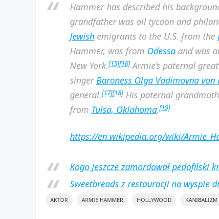
Hammer has described his background 
grandfather was oil tycoon and philan
Jewish
emigrants to the U.S. from the
Hammer, was from
Odessa
and was an 
[15]
[16]
New York.
Armie’s paternal grea
singer
Baroness Olga Vadimovna von 
[17]
[18]
general.
His paternal grandmot
[19]
from
Tulsa, Oklahoma
.
https://en.wikipedia.org/wiki/Armie
Kogo jeszcze zamordował pedofilski k
Sweetbreads z restauracji na wyspie d
AKTOR
ARMIE HAMMER
HOLLYWOOD
KANIBALIZM