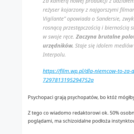
Za kamerą nowej produkcji z udziałe
reżyser kojarzony z najgorszymi filma
Vigilante” opowiada o Sandersie, zwy
rosnącą przestępczością i biernością 
w swoje ręce.
Zaczyna brutalne polo
urzędników.
Staje się idolem mediów
Interpolu.
https://film.wp.pl/dla-niemcow-to-za
7297813195294752a
Psychopaci grają psychopatów, bo któż mógłby
Z tego co wiadomo redaktorowi ok. 50% osob
poglądami, ma schizoidalne podłoża instynkto