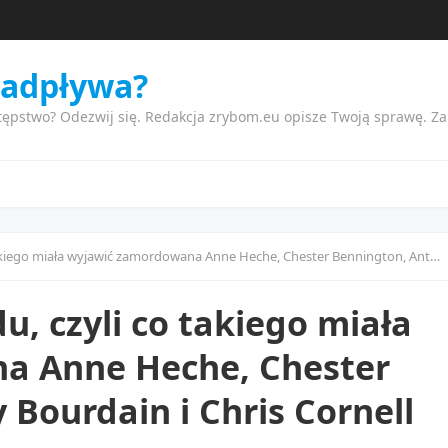
nadpływa?
tępstwo? Odezwij się. Redakcja zrybom.eu opisze Twoją sprawę. Z
iała wyjawić zamordowana Anne Heche, Chester Bennington, Anthony Bourdain i Chris Cornell
u, czyli co takiego miała
a Anne Heche, Chester
Bourdain i Chris Cornell