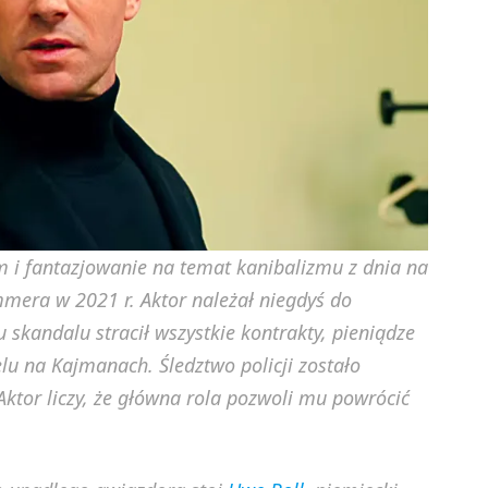
m i fantazjowanie na temat kanibalizmu z dnia na
mera w 2021 r. Aktor należał niegdyś do
 skandalu stracił wszystkie kontrakty, pieniądze
elu na Kajmanach. Śledztwo policji zostało
ktor liczy, że główna rola pozwoli mu powrócić