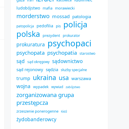
gaza
katowice
iran
ludobójstwo
mafia
morawiecki
morderstwo
mossad
patologia
policja
pedofilia
pis
patopolicja
polska
prezydent
prokurator
psychopaci
prokuratura
psychopata
psychopatia
starostwo
sąd
sądownictwo
sąd okręgowy
sąd rejonowy
sędzia
służby specjalne
ukraina
usa
trump
warszawa
wojna
wypadek
wywiad
zabójstwo
zorganizowana grupa
przestępcza
zrzeszenie ponerogenne
łódź
żydobanderowcy