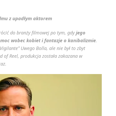
filmu z upadłym aktorem
cić do branży filmowej po tym, gdy
jego
emoc wobec kobiet i fantazje o kanibalizmie
.
 Vigilante” Uwego Bolla, ale nie był to zbyt
ld of Reel, produkcja została zakazana w
az.