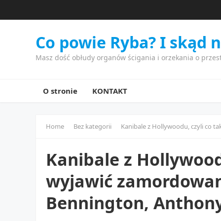
Co powie Ryba? I skąd 
Masz dość obłudy organów ścigania i orzekania o przes
O stronie
KONTAKT
Home
Bez kategorii
Kanibale z Hollywoodu, czyli co takiego m
Kanibale z Hollywood
wyjawić zamordowan
Bennington, Anthony 