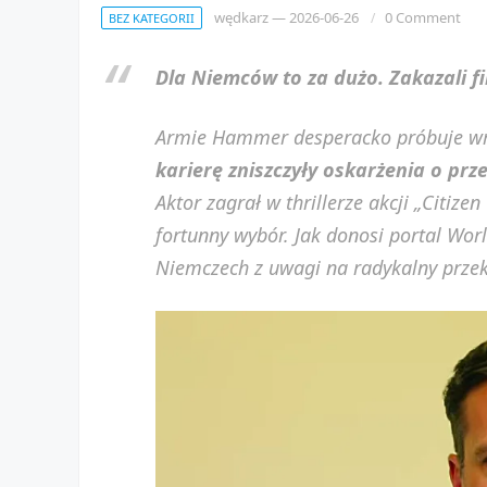
wędkarz
—
2026-06-26
0 Comment
BEZ KATEGORII
Dla Niemców to za dużo. Zakazali 
Armie Hammer desperacko próbuje wró
karierę zniszczyły oskarżenia o prz
Aktor zagrał w thrillerze akcji „Citizen
fortunny wybór. Jak donosi portal Wor
Niemczech z uwagi na radykalny przek