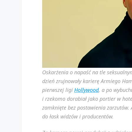
Oskarżenia o napaść na tle seksualny
dzień zrujnowały karierę Armiego Ham
pierwszej ligi
Hollywood
, a po wybuchu
i rzekomo dorabiał jako portier w hot
zamknięte bez postawienia zarzutów. A
do łask widzów i producentów.