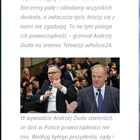
Bierzemy pałę i okładamy wszystkich
dookoła, a zwłaszcza tych, którzy się z
nami nie zgadzają. To na tym polega
ich praworządność – grzmiał Andrzej
Duda na antenie Telewizji wPolsce24.
W wywiadzie Andrzej Duda stwierdził,
że dziś w Polsce praworządności nie
ma. Według byłego prezydenta, sądy i