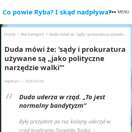
Co powie Ryba? I skąd nadpływa?
MENU
Home
Bez kategorii
Duda mówi że: 'sądy i prokuratura używane są „jako polityczne narzędzie walki”’
Duda mówi że: 'sądy i prokuratura
używane są „jako polityczne
narzędzie walki”’
wędkarz
—
2026-02-06
Duda uderza w rząd. „To jest
normalny bandytyzm”
Były prezydent po raz kolejny uderzył w
rząd koalicyjny Donalda Tuska. –