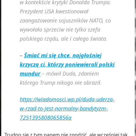
w kontekście krytyki Donalda Trumpa.
Prezydent USA kwestionował
zaangażowanie sojuszników NATO, co
wywołało sprzeciw nie tylko szefa
polskiego rządu, ale i całego świata.
–
Śmiać mi się chce, najgłośniej
krzyczą ci, którzy poniewierali polski
mundur
– mówił Duda, zdaniem
którego Trump nikogo nie obraził.
https://wiadomosci.wp.pl/duda-uderza-
w-rzad-to-jest-normalny-bandytyzm-
7251395808065856a
Trudno się z tym panem nie zgodzić, ale wcześniej tak