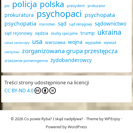
policja
polska
pis
prezydent
prokurator
psychopaci
psychopata
prokuratura
psychopatia
sąd
sądownictwo
starostwo
sąd okręgowy
ukraina
trump
sąd rejonowy
sędzia
służby specjalne
usa
wojna
warszawa
wypadek
wywiad
układ zamknięty
zorganizowana grupa przestępcza
zabójstwo
żydobanderowcy
zrzeszenie ponerogenne
Treści strony udostępnione na licencji
CC BY-ND 4.0
© 2026
Co powie Ryba? I skąd nadpływa?
- Theme by
WPEnjoy
·
Powered by
WordPress