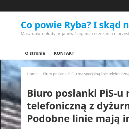
Co powie Ryba? I skąd 
Masz dość obłudy organów ścigania i orzekania o przes
O stronie
KONTAKT
Home
Biuro posłanki PiS-u ma specjalną linię telefonicz
Biuro posłanki PiS-u 
telefoniczną z dyżur
Podobne linie mają i