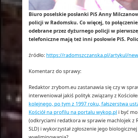
Biuro poselskie posłanki PiS Anny Milczanow
policji w Radomsku. Co więcej, to połączenie
odebrane przez dyżurnego policji w pierwszej 
telefoniczne mają też inni posłowie PiS. Poli
źródło:
https://radomszczanska.pl/artykul/new
Komentarz do sprawy:
Redaktor zrybom.eu zastanawia się czy w spra
interweniował jakiś polityk związany z Kościo
kolejnego, po tym z 1997 roku, fałszerstwa 
Kościół na profilu na portalu wykop.pl
i być mo
(odkryciami redatkora w sprawie machlojek z 
SLD) i wykorzystał zgłoszenie jego biologiczne
wyeliminowania?