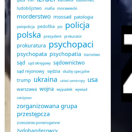
gaza
katowice
iran
ludobójstwo
mafia
morawiecki
morderstwo
mossad
patologia
policja
pedofilia
pis
patopolicja
polska
prezydent
prokurator
psychopaci
prokuratura
psychopata
psychopatia
starostwo
sąd
sądownictwo
sąd okręgowy
sąd rejonowy
sędzia
służby specjalne
ukraina
usa
trump
układ zamknięty
wojna
warszawa
wypadek
wywiad
zabójstwo
zorganizowana grupa
przestępcza
zrzeszenie ponerogenne
żydobanderowcy