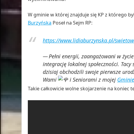
W gminie w której znajduje się KP z którego byl
Burzyńska
Poseł na Sejm RP:
https://www.lidiaburzynska.pl/swieto
Pełni energii, zaangażowani w życie
integrację lokalnej społeczności. Tacy
dzisiaj obchodzili swoje pierwsze uro
Wami
i Seniorami z mojej
Gminie
Takie całkowicie wolne skojarzenie na koniec t