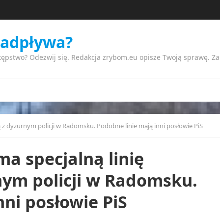
nadpływa?
tępstwo? Odezwij się. Redakcja zrybom.eu opisze Twoją sprawę. Z
ną z dyżurnym policji w Radomsku. Podobne linie mają inni posłowie PiS
ma specjalną linię
nym policji w Radomsku.
nni posłowie PiS