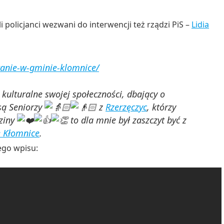
i policjanci wezwani do interwencji też rządzi PiS –
Lidia
wanie-w-gminie-klomnice/
 kulturalne swojej społeczności, dbający o
 są Seniorzy
z
Rzerzęczyc
, którzy
dziny
to dla mnie był zaszczyt być z
 Kłomnice
.
ego wpisu: