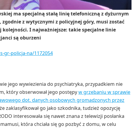
skiej ma specjalną stałą linię telefoniczną z dyżurnym
, zgodnie z wytycznymi z policyjnej góry, musi zostać
kolejności. I najważniejsze: takie specjalne linie
cjanci są oburzeni
s-gr-policja-na/1172054
wie jego wywiezienia do psychiatryka, przypadkiem nie
łem, który obserwował jego postępy
w grzebaniu w sprawie
ustawowego dot. danych osobowych gromadzonych przez
że zaklasyfikował go jako szkodnika, tudzież opozycję
RODO interesowała się nawet znana z telewizji posłanka
j mamusi, która chciała się go pozbyć z domu, w celu