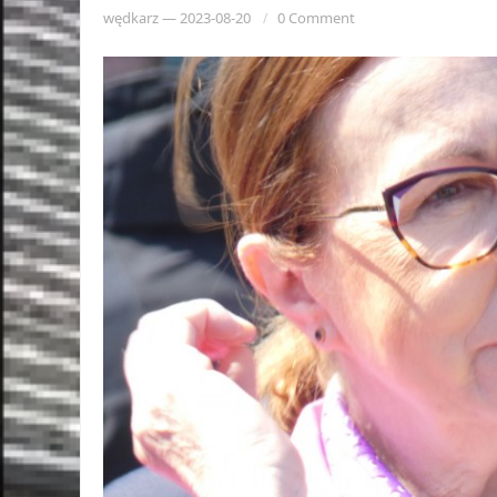
wędkarz
—
2023-08-20
0 Comment