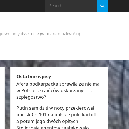
apewniamy dyskrecję (w miarę możliwości).
Ostatnie wpisy
Afera podkarpacka sprawiła że nie ma
w Polsce ukraińców oskarżanych o
szpiegostwo?
Putin sam dziś w nocy przekierował
pocisk Ch-101 na polskie pole kartofli,
a potem jego dwóch opitych
Stolicznają agentów zaatakowało