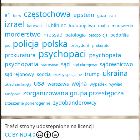
częstochowa
epstein
a1
gaza
iran
bmw
izrael
lubliniec
ludobójstwo
katowice
mafia
morawiecki
morderstwo
mossad
patologia
pedofilia
patopolicja
policja
polska
pis
prezydent
prokurator
psychopaci
psychopata
prokuratura
psychopatia
sąd
sądownictwo
starostwo
sąd okręgowy
ukraina
trump
sąd rejonowy
sędzia
służby specjalne
usa
wojna
warszawa
wypadek
wywiad
układ zamknięty
zorganizowana grupa przestępcza
zabójstwo
żydobanderowcy
zrzeszenie ponerogenne
Treści strony udostępnione na licencji
CC BY-ND 4.0