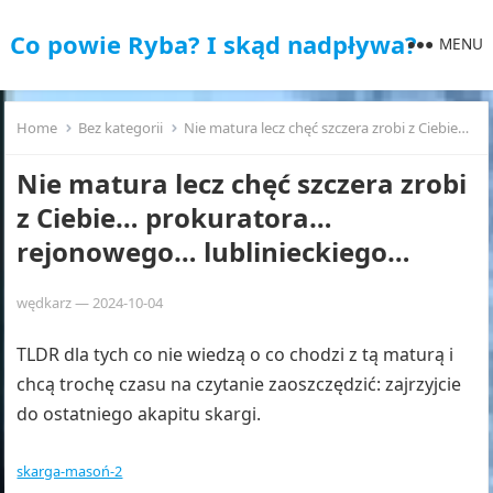
Co powie Ryba? I skąd nadpływa?
MENU
Home
Bez kategorii
Nie matura lecz chęć szczera zrobi z Ciebie… prokuratora… rejonowego… lublinieckiego…
Nie matura lecz chęć szczera zrobi
z Ciebie… prokuratora…
rejonowego… lublinieckiego…
wędkarz
—
2024-10-04
TLDR dla tych co nie wiedzą o co chodzi z tą maturą i
chcą trochę czasu na czytanie zaoszczędzić: zajrzyjcie
do ostatniego akapitu skargi.
skarga-masoń-2