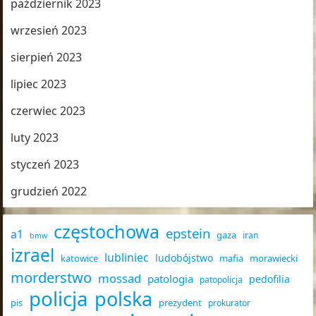
październik 2023
wrzesień 2023
sierpień 2023
lipiec 2023
czerwiec 2023
luty 2023
styczeń 2023
grudzień 2022
częstochowa
epstein
a1
gaza
iran
bmw
izrael
lubliniec
ludobójstwo
katowice
mafia
morawiecki
morderstwo
mossad
patologia
pedofilia
patopolicja
policja
polska
pis
prezydent
prokurator