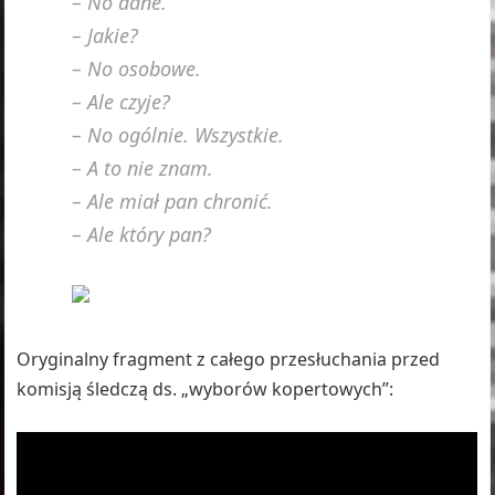
– No dane.
– Jakie?
– No osobowe.
– Ale czyje?
– No ogólnie. Wszystkie.
– A to nie znam.
– Ale miał pan chronić.
– Ale który pan?
Oryginalny fragment z całego przesłuchania przed
komisją śledczą ds. „wyborów kopertowych”: