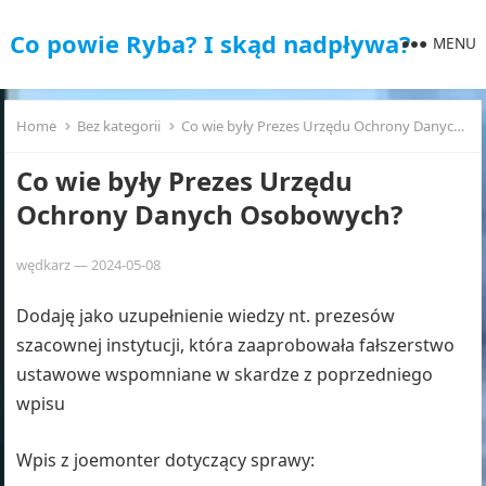
Co powie Ryba? I skąd nadpływa?
MENU
Home
Bez kategorii
Co wie były Prezes Urzędu Ochrony Danych Osobowych?
Co wie były Prezes Urzędu
Ochrony Danych Osobowych?
wędkarz
—
2024-05-08
Dodaję jako uzupełnienie wiedzy nt. prezesów
szacownej instytucji, która zaaprobowała fałszerstwo
ustawowe wspomniane w skardze z poprzedniego
wpisu
Wpis z joemonter dotyczący sprawy: