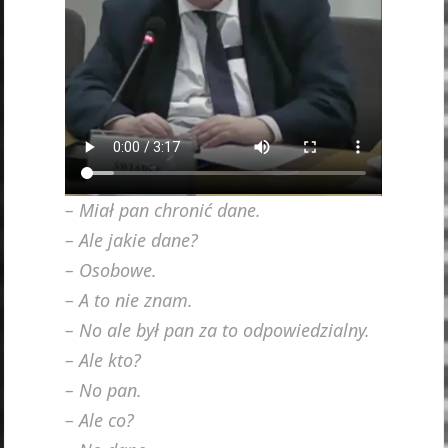
– Miał pan chronić dane.
– Ale jakie dane?
– Osobowe.
– A to nie znam.
– No ale był pan za to odpowiedzialny.
– Ale kto?
– No pan.
– Ale co?