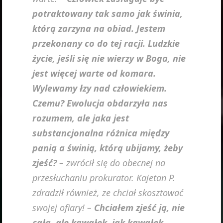
potraktowany tak samo jak świnia,
którą zarzyna na obiad. Jestem
przekonany co do tej racji. Ludzkie
życie, jeśli się nie wierzy w Boga, nie
jest więcej warte od komara.
Wylewamy łzy nad człowiekiem.
Czemu? Ewolucja obdarzyła nas
rozumem, ale jaka jest
substancjonalna różnica między
panią a świnią, którą ubijamy, żeby
zjeść?
– zwrócił się do obecnej na
przesłuchaniu prokurator. Kajetan P.
zdradził również, ze chciał skosztować
swojej ofiary! –
Chciałem zjeść ją, nie
całą, ale kawałek, jak kawałek