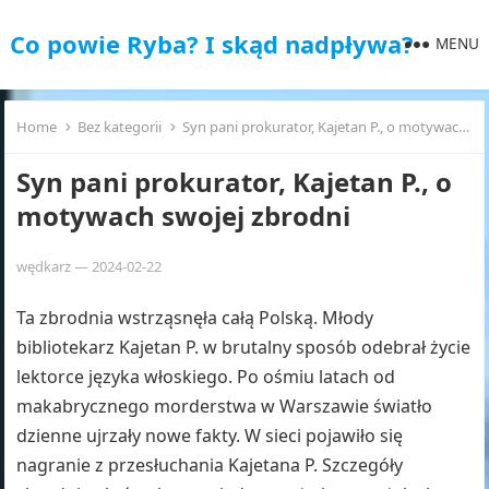
Co powie Ryba? I skąd nadpływa?
MENU
Home
Bez kategorii
Syn pani prokurator, Kajetan P., o motywach swojej zbrodni
Syn pani prokurator, Kajetan P., o
motywach swojej zbrodni
wędkarz
—
2024-02-22
Ta zbrodnia wstrząsnęła całą Polską. Młody
bibliotekarz Kajetan P. w brutalny sposób odebrał życie
lektorce języka włoskiego. Po ośmiu latach od
makabrycznego morderstwa w Warszawie światło
dzienne ujrzały nowe fakty. W sieci pojawiło się
nagranie z przesłuchania Kajetana P. Szczegóły