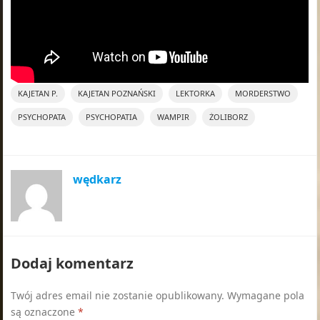
KAJETAN P.
KAJETAN POZNAŃSKI
LEKTORKA
MORDERSTWO
PSYCHOPATA
PSYCHOPATIA
WAMPIR
ŻOLIBORZ
wędkarz
Dodaj komentarz
Twój adres email nie zostanie opublikowany.
Wymagane pola
są oznaczone
*