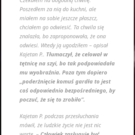
Poszedłem za nią do kuchni, ale
miałem na sobie jeszcze płaszcz,
chciałem go odwiesić. Ta chwila się
znalazła, bo zaproponowała, że ona
odwiesi. Wtedy ją ugodziłem
– opisał
Kajetan P..
Tłumaczył, że celował w
tętnicę na szyi, bo tak podpowiadała
mu wyobraźnia. Poza tym dopiero
„poderżnięcie komuś gardła to jest
coś odpowiednio bezpośredniego, by
poczuć, że się to zrobiło”
.
Kajetan P. podczas przesłuchania
mówił, że ludzkie życie nie jest nic
warte. –
Człowiek zasługuje być