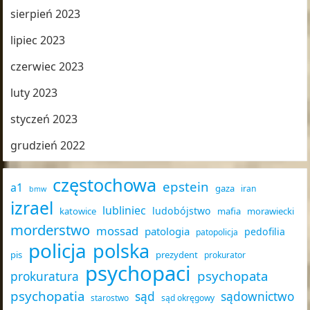
sierpień 2023
lipiec 2023
czerwiec 2023
luty 2023
styczeń 2023
grudzień 2022
częstochowa
epstein
a1
gaza
iran
bmw
izrael
lubliniec
ludobójstwo
katowice
mafia
morawiecki
morderstwo
mossad
patologia
pedofilia
patopolicja
policja
polska
pis
prezydent
prokurator
psychopaci
psychopata
prokuratura
psychopatia
sąd
sądownictwo
starostwo
sąd okręgowy