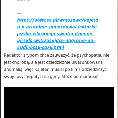
https://www.se.pl/warszawa/kajeta
n-p-brutalnie-zamordowal-lektorke-
jezyka-wloskiego-swiatlo-dzienne-
ujrzalo-wstrzasajace-nagranie-aa-
EUdE-bss6-caF6.html
Redaktor zrybom chce zauważyć, że psychopatia, nie
jest chorobą, ale jest dziedzicznie uwarunkowaną
anomalią, więc Kajetan musiał po kimś odziedziczyć
swoje psychopatyczne geny. Może po mamusi?