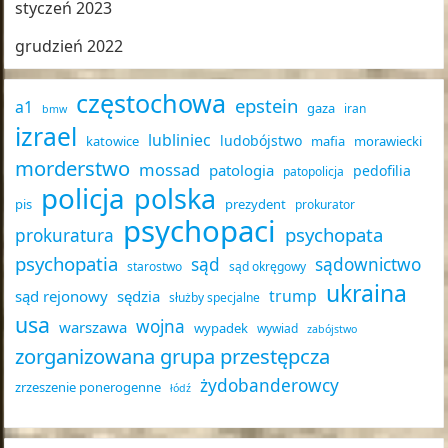
styczeń 2023
grudzień 2022
częstochowa
epstein
a1
gaza
iran
bmw
izrael
lubliniec
ludobójstwo
katowice
mafia
morawiecki
morderstwo
mossad
patologia
pedofilia
patopolicja
policja
polska
pis
prezydent
prokurator
psychopaci
psychopata
prokuratura
psychopatia
sąd
sądownictwo
starostwo
sąd okręgowy
ukraina
trump
sąd rejonowy
sędzia
służby specjalne
usa
wojna
warszawa
wypadek
wywiad
zabójstwo
zorganizowana grupa przestępcza
żydobanderowcy
zrzeszenie ponerogenne
łódź