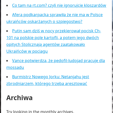
Co tam na rt.com? czyli nie ignorujcie kloszardów
Afera podkarpacka sprawiła że nie ma w Polsce
ukraińców oskarżanych o szpiegostwo?
Putin sam dziś w nocy przekierował pocisk Ch-
101 na polskie pole kartofli, a potem jego dwóch
opitych Stolicznają agentów zaatakowało
Ukraińców w pociagu
Vance potwierdza, że pedofil-ludojad pracuje dla
mossadu
Burmistrz Nowego Jorku: Netanjahu jest
zbrodniarzem, którego trzeba aresztować
Archiwa
Try looking in the monthly archives.