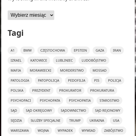
Archiwa
Tagi
A1
BMW
CZĘSTOCHOWA
EPSTEIN
GAZA
IRAN
IZRAEL
KATOWICE
LUBLINIEC
LUDOBÓJSTWO
MAFIA
MORAWIECKI
MORDERSTWO
MOSSAD
PATOLOGIA
PATOPOLICJA
PEDOFILIA
PIS
POLICJA
POLSKA
PREZYDENT
PROKURATOR
PROKURATURA
PSYCHOPACI
PSYCHOPATA
PSYCHOPATIA
STAROSTWO
SĄD
SĄD OKRĘGOWY
SĄDOWNICTWO
SĄD REJONOWY
SĘDZIA
SŁUŻBY SPECJALNE
TRUMP
UKRAINA
USA
WARSZAWA
WOJNA
WYPADEK
WYWIAD
ZABÓJSTWO